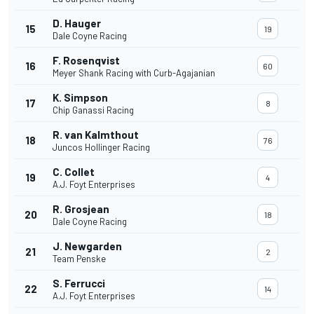
D. Hauger
15
19
Dale Coyne Racing
F. Rosenqvist
16
60
Meyer Shank Racing with Curb-Agajanian
K. Simpson
17
8
Chip Ganassi Racing
R. van Kalmthout
18
76
Juncos Hollinger Racing
C. Collet
19
4
A.J. Foyt Enterprises
R. Grosjean
20
18
Dale Coyne Racing
J. Newgarden
21
2
Team Penske
S. Ferrucci
22
14
A.J. Foyt Enterprises