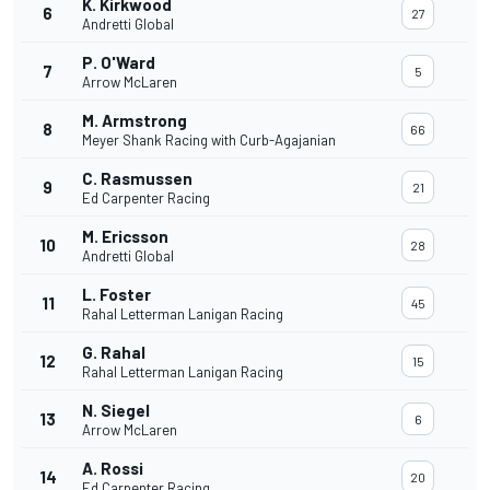
K. Kirkwood
6
27
Andretti Global
P. O'Ward
7
5
Arrow McLaren
M. Armstrong
8
66
Meyer Shank Racing with Curb-Agajanian
C. Rasmussen
9
21
Ed Carpenter Racing
M. Ericsson
10
28
Andretti Global
L. Foster
11
45
Rahal Letterman Lanigan Racing
G. Rahal
12
15
Rahal Letterman Lanigan Racing
N. Siegel
13
6
Arrow McLaren
A. Rossi
14
20
Ed Carpenter Racing