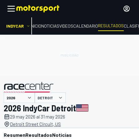
RESULTADOS
INDYCAR
INICIO
NOTICIAS
VIDEOS
CALENDARIO
CLASIF
DETROIT
presentado por
2026 IndyCar Detroit
29 may 2026 al 31 may 2026
Detroit Street Circuit, US
Resumen
Resultados
Noticias