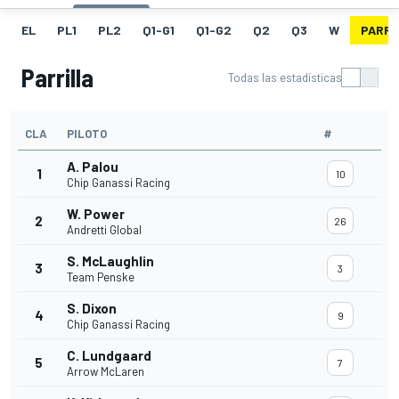
EL
PL1
PL2
Q1-G1
Q1-G2
Q2
Q3
W
PARRI
Parrilla
Todas las estadísticas
CLA
PILOTO
#
A. Palou
1
10
Chip Ganassi Racing
W. Power
2
26
Andretti Global
S. McLaughlin
3
3
Team Penske
S. Dixon
4
9
Chip Ganassi Racing
C. Lundgaard
5
7
Arrow McLaren