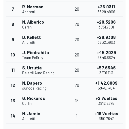
R. Norman
+26.0311
7
20
Andretti
38'29.4906
N. Alberico
+28.3206
8
20
Carlin
38'31.7801
D. Kellett
+28.9308
9
20
Andretti
38'32.3903
J. Piedrahita
+45.2029
10
20
Team Pelfrey
38'48.6624
S. Urrutia
+57.6546
11
20
Belardi Auto Racing
39'01.1141
N. Dapero
+1'42.6809
12
20
Juncos Racing
39'46.1404
G. Rickards
+2 Vueltas
13
18
Carlin
39'12.2675
N. Jamin
+19 Vueltas
14
1
Andretti
3'50.7647