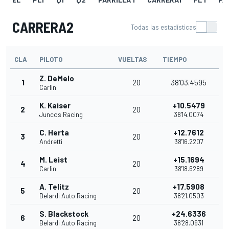
CARRERA2
Todas las estadísticas
CLA
PILOTO
VUELTAS
TIEMPO
Z. DeMelo
1
20
38'03.4595
Carlin
K. Kaiser
+10.5479
2
20
Juncos Racing
38'14.0074
C. Herta
+12.7612
3
20
Andretti
38'16.2207
M. Leist
+15.1694
4
20
Carlin
38'18.6289
A. Telitz
+17.5908
5
20
Belardi Auto Racing
38'21.0503
S. Blackstock
+24.6336
6
20
Belardi Auto Racing
38'28.0931