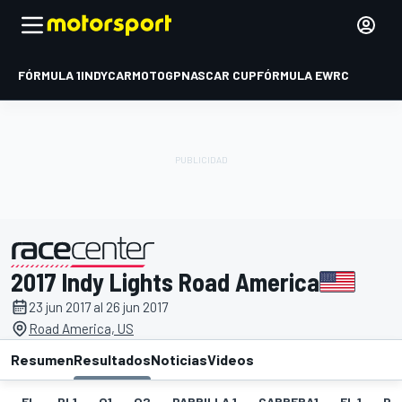
FÓRMULA 1
INDYCAR
MOTOGP
NASCAR CUP
FÓRMULA E
WRC
2017 Indy Lights Road America
presentado por
23 jun 2017 al 26 jun 2017
Road America, US
Resumen
Resultados
Noticias
Videos
EL
PL1
Q1
Q2
PARRILLA 1
CARRERA1
FL 1
PA