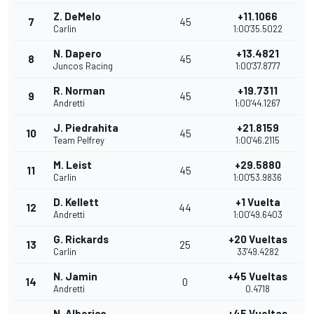
Z. DeMelo
+11.1066
7
45
Carlin
1:00'35.5022
N. Dapero
+13.4821
8
45
Juncos Racing
1:00'37.8777
R. Norman
+19.7311
9
45
Andretti
1:00'44.1267
J. Piedrahita
+21.8159
10
45
Team Pelfrey
1:00'46.2115
M. Leist
+29.5880
11
45
Carlin
1:00'53.9836
D. Kellett
+1 Vuelta
12
44
Andretti
1:00'49.6403
G. Rickards
+20 Vueltas
13
25
Carlin
33'49.4282
N. Jamin
+45 Vueltas
14
0
Andretti
0.4718
N. Alberico
+45 Vueltas