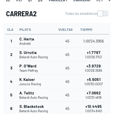
CARRERA2
Todas las estadísticas
CLA
PILOTO
VUELTAS
TIEMPO
C. Herta
1
45
1:00'24.3956
Andretti
S. Urrutia
+1.7797
2
45
Belardi Auto Racing
1:00'26.1753
P. O'Ward
+3.9729
3
45
Team Pelfrey
1:00'28.3685
K. Kaiser
+5.6051
4
45
Juncos Racing
1:00'30.0007
A. Telitz
+7.0662
5
45
Belardi Auto Racing
1:00'31.4618
S. Blackstock
+10.4495
6
45
Belardi Auto Racing
1:00'34.8451