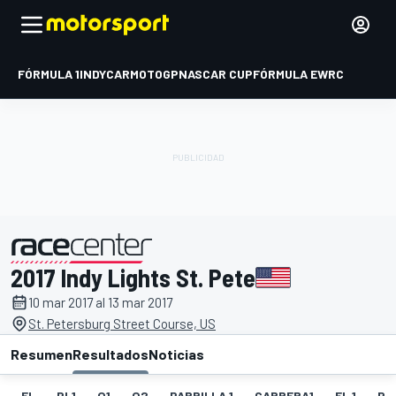
FÓRMULA 1
INDYCAR
MOTOGP
NASCAR CUP
FÓRMULA E
WRC
2017 Indy Lights St. Pete
presentado por
10 mar 2017 al 13 mar 2017
St. Petersburg Street Course, US
Resumen
Resultados
Noticias
EL
PL1
Q1
Q2
PARRILLA 1
CARRERA1
FL 1
PA