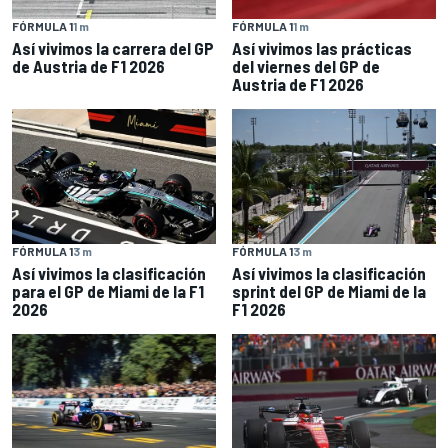
FÓRMULA 1
1 m
FÓRMULA 1
1 m
Así vivimos la carrera del GP
Así vivimos las prácticas
de Austria de F1 2026
del viernes del GP de
Austria de F1 2026
FÓRMULA 1
3 m
FÓRMULA 1
3 m
Así vivimos la clasificación
Así vivimos la clasificación
para el GP de Miami de la F1
sprint del GP de Miami de la
2026
F1 2026