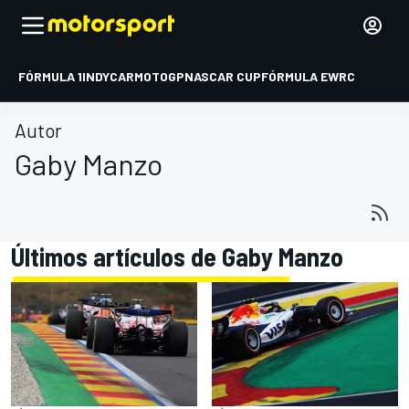
FÓRMULA 1
INDYCAR
MOTOGP
NASCAR CUP
FÓRMULA E
WRC
Autor
Gaby Manzo
Últimos artículos de Gaby Manzo