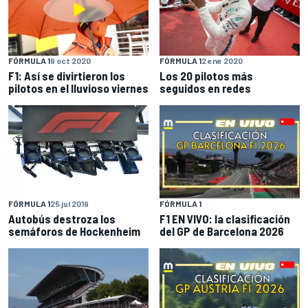
FÓRMULA 1
9 oct 2020
FÓRMULA 1
2 ene 2020
F1: Así se divirtieron los
Los 20 pilotos más
pilotos en el lluvioso viernes
seguidos en redes
FÓRMULA 1
25 jul 2019
FÓRMULA 1
Autobús destroza los
F1 EN VIVO: la clasificación
semáforos de Hockenheim
del GP de Barcelona 2026