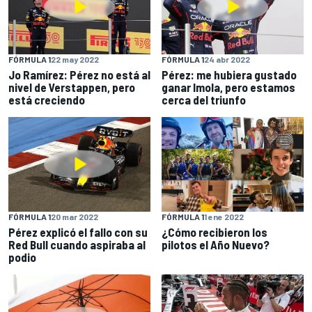
FÓRMULA 1
22 may 2022
FÓRMULA 1
24 abr 2022
Jo Ramírez: Pérez no está al
Pérez: me hubiera gustado
nivel de Verstappen, pero
ganar Imola, pero estamos
está creciendo
cerca del triunfo
FÓRMULA 1
20 mar 2022
FÓRMULA 1
1 ene 2022
Pérez explicó el fallo con su
¿Cómo recibieron los
Red Bull cuando aspiraba al
pilotos el Año Nuevo?
podio