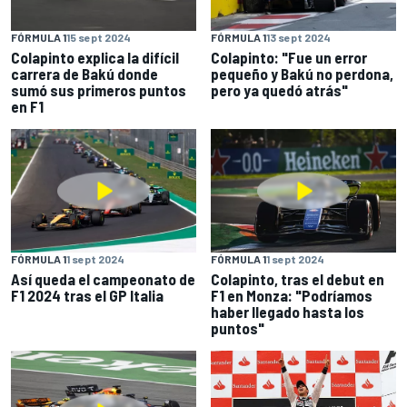
FÓRMULA 1
13 sept 2024
FÓRMULA 1
15 sept 2024
Colapinto: "Fue un error
Colapinto explica la difícil
pequeño y Bakú no perdona,
carrera de Bakú donde
pero ya quedó atrás"
sumó sus primeros puntos
en F1
FÓRMULA 1
1 sept 2024
FÓRMULA 1
1 sept 2024
Así queda el campeonato de
Colapinto, tras el debut en
F1 2024 tras el GP Italia
F1 en Monza: "Podríamos
haber llegado hasta los
puntos"