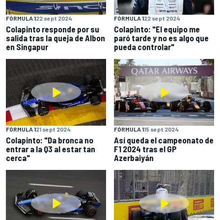
FÓRMULA 1
22 sept 2024
FÓRMULA 1
22 sept 2024
Colapinto responde por su
Colapinto: "El equipo me
salida tras la queja de Albon
paró tarde y no es algo que
en Singapur
pueda controlar"
FÓRMULA 1
21 sept 2024
FÓRMULA 1
15 sept 2024
Colapinto: "Da bronca no
Así queda el campeonato de
entrar a la Q3 al estar tan
F1 2024 tras el GP
cerca"
Azerbaiyán