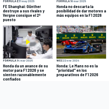
FÓRMULA E
31 may 2025
FÓRMULA 1
6 mar 2025
FE Shanghai: Günther
Honda no descarta la
destruye a sus rivales y
posibilidad de dar motores a
Vergne consigue el 2º
más equipos en la F1 2026
puesto
FÓRMULA 1
4 mar 2025
WEC
22 ene 2024
Honda da un avance de su
Honda: Le Mans no es la
motor para F1 2026 y se
"prioridad" en los
sienten razonablemente
preparativos de F1 2026
confiados