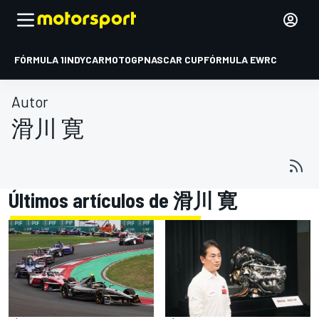
FÓRMULA 1
INDYCAR
MOTOGP
NASCAR CUP
FÓRMULA E
WRC
Autor
滑川 寛
Últimos artículos de 滑川 寛