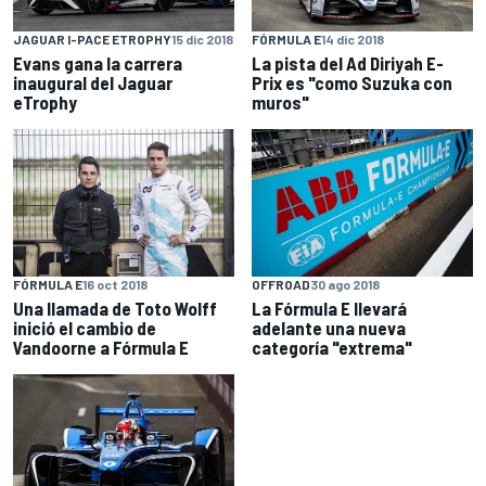
JAGUAR I-PACE ETROPHY
15 dic 2018
FÓRMULA E
14 dic 2018
Evans gana la carrera
La pista del Ad Diriyah E-
inaugural del Jaguar
Prix es "como Suzuka con
eTrophy
muros"
FÓRMULA E
16 oct 2018
OFFROAD
30 ago 2018
Una llamada de Toto Wolff
La Fórmula E llevará
inició el cambio de
adelante una nueva
Vandoorne a Fórmula E
categoría "extrema"