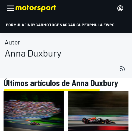
FÓRMULA 1
INDYCAR
MOTOGP
NASCAR CUP
FÓRMULA E
WRC
Autor
Anna Duxbury
Últimos artículos de Anna Duxbury