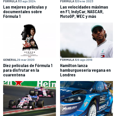
FÓRMULA 1
13 ago 2024
FÓRMULA 1
20 ene 2023
Las mejores películas y
Las velocidades máximas
documentales sobre
en F1, IndyCar, NASCAR,
Fórmula 1
MotoGP, WEC y más
GENERAL
29 mar 2020
FÓRMULA 1
29 ago 2019
Diez películas de Fórmula 1
Hamilton lanza
para disfrutar en la
hamburguesería vegana en
cuarentena
Londres