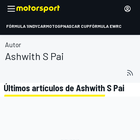
FÓRMULA 1
INDYCAR
MOTOGP
NASCAR CUP
FÓRMULA E
WRC
Autor
Ashwith S Pai
Últimos artículos de Ashwith S Pai