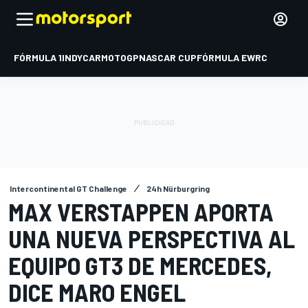
FÓRMULA 1
INDYCAR
MOTOGP
NASCAR CUP
FÓRMULA E
WRC
Intercontinental GT Challenge
24h Nürburgring
MAX VERSTAPPEN APORTA
UNA NUEVA PERSPECTIVA AL
EQUIPO GT3 DE MERCEDES,
DICE MARO ENGEL