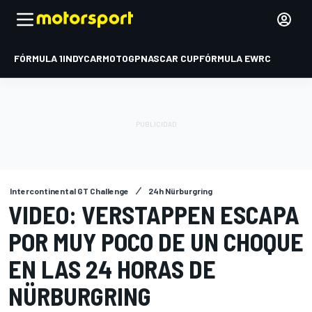
FÓRMULA 1
INDYCAR
MOTOGP
NASCAR CUP
FÓRMULA E
WRC
Intercontinental GT Challenge
24h Nürburgring
VIDEO: VERSTAPPEN ESCAPA
POR MUY POCO DE UN CHOQUE
EN LAS 24 HORAS DE
NÜRBURGRING