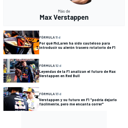
Más de
Max Verstappen
FÓRMULA 1
1 d
Por qué McLaren ha sido cauteloso para
introducir su alerón trasero rotatorio de F1
FÓRMULA 1
2 d
Leyendas de la F1 analizan el futuro de Max
Verstappen en Red Bull
FÓRMULA 1
3 d
Verstappen y su futuro en F1 "podría dejarlo
fácilmente, pero me encanta correr"