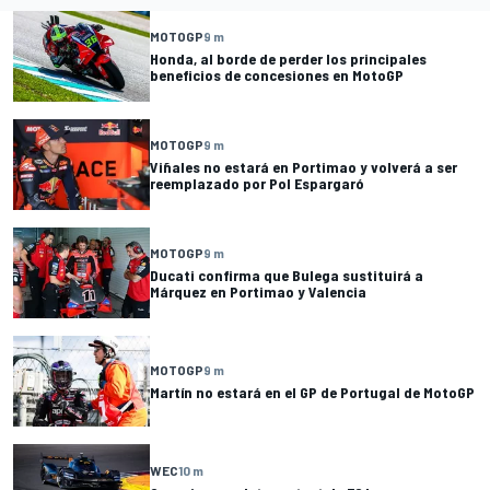
MOTOGP
9 m
Honda, al borde de perder los principales
beneficios de concesiones en MotoGP
MOTOGP
9 m
Viñales no estará en Portimao y volverá a ser
reemplazado por Pol Espargaró
MOTOGP
9 m
Ducati confirma que Bulega sustituirá a
Márquez en Portimao y Valencia
MOTOGP
9 m
Martín no estará en el GP de Portugal de MotoGP
WEC
10 m