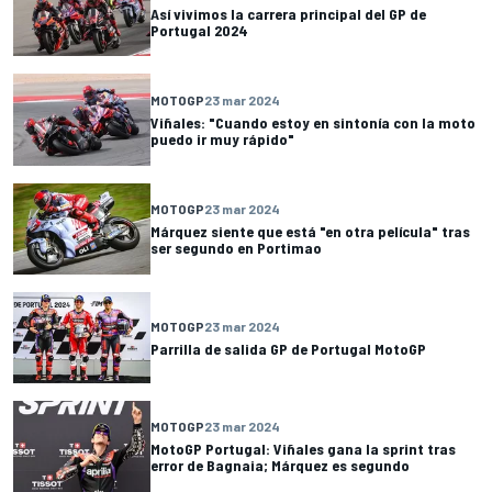
Así vivimos la carrera principal del GP de
Portugal 2024
MOTOGP
23 mar 2024
Viñales: "Cuando estoy en sintonía con la moto
puedo ir muy rápido"
MOTOGP
23 mar 2024
Márquez siente que está "en otra película" tras
ser segundo en Portimao
MOTOGP
23 mar 2024
Parrilla de salida GP de Portugal MotoGP
MOTOGP
23 mar 2024
MotoGP Portugal: Viñales gana la sprint tras
error de Bagnaia; Márquez es segundo