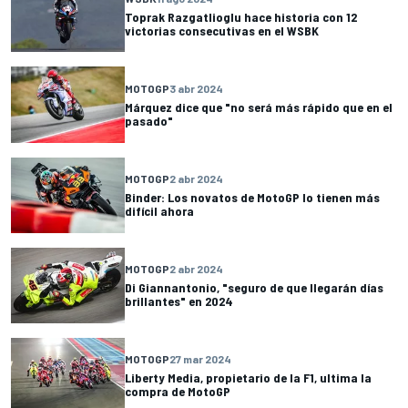
Toprak Razgatlioglu hace historia con 12
victorias consecutivas en el WSBK
MOTOGP
3 abr 2024
Márquez dice que "no será más rápido que en el
pasado"
MOTOGP
2 abr 2024
Binder: Los novatos de MotoGP lo tienen más
difícil ahora
MOTOGP
2 abr 2024
Di Giannantonio, "seguro de que llegarán días
brillantes" en 2024
MOTOGP
27 mar 2024
Liberty Media, propietario de la F1, ultima la
compra de MotoGP