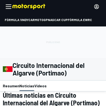
FÓRMULA 1
INDYCAR
MOTOGP
NASCAR CUP
FÓRMULA E
WRC
Circuito Internacional del
Algarve (Portimao)
Resumen
Noticias
Videos
Últimas noticias en Circuito
Internacional del Algarve (Portimao)