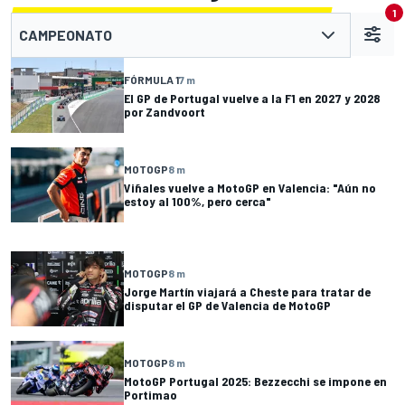
1
CAMPEONATO
FÓRMULA 1
7 m
El GP de Portugal vuelve a la F1 en 2027 y 2028
por Zandvoort
MOTOGP
8 m
Viñales vuelve a MotoGP en Valencia: "Aún no
estoy al 100%, pero cerca"
MOTOGP
8 m
Jorge Martín viajará a Cheste para tratar de
disputar el GP de Valencia de MotoGP
MOTOGP
8 m
MotoGP Portugal 2025: Bezzecchi se impone en
Portimao