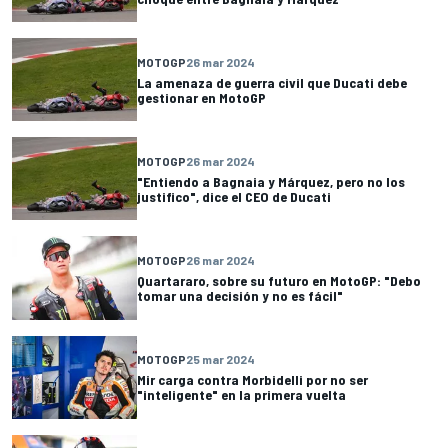
MOTOGP
26 mar 2024
La amenaza de guerra civil que Ducati debe
gestionar en MotoGP
MOTOGP
26 mar 2024
"Entiendo a Bagnaia y Márquez, pero no los
justifico", dice el CEO de Ducati
MOTOGP
26 mar 2024
Quartararo, sobre su futuro en MotoGP: "Debo
tomar una decisión y no es fácil"
MOTOGP
25 mar 2024
Mir carga contra Morbidelli por no ser
"inteligente" en la primera vuelta