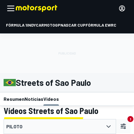
FÓRMULA 1
INDYCAR
MOTOGP
NASCAR CUP
FÓRMULA E
WRC
Streets of Sao Paulo
Resumen
Noticias
Videos
Vídeos Streets of Sao Paulo
1
PILOTO