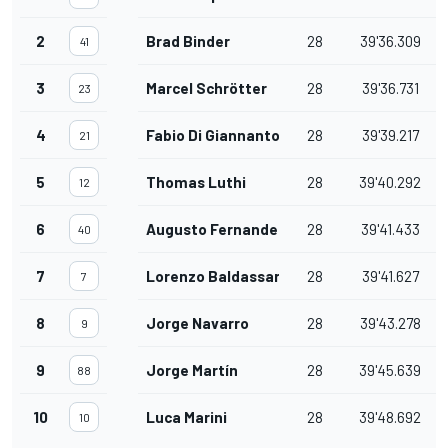
2
Brad Binder
28
39'36.309
41
3
Marcel Schrötter
28
39'36.731
23
4
Fabio Di Giannantonio
28
39'39.217
21
5
Thomas Luthi
28
39'40.292
12
6
Augusto Fernandez
28
39'41.433
40
7
Lorenzo Baldassarri
28
39'41.627
7
8
Jorge Navarro
28
39'43.278
9
9
Jorge Martín
28
39'45.639
88
10
Luca Marini
28
39'48.692
10