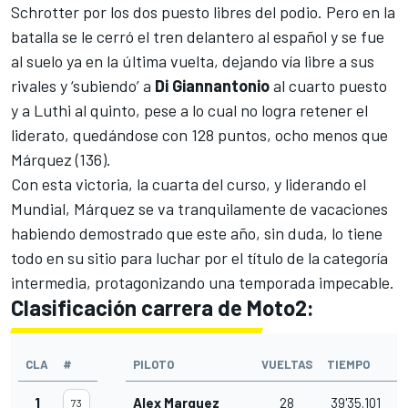
Schrotter por los dos puesto libres del podio. Pero en la
batalla se le cerró el tren delantero al español y se fue
al suelo ya en la última vuelta, dejando vía libre a sus
rivales y ‘subiendo’ a
Di Giannantonio
al cuarto puesto
y a Luthi al quinto, pese a lo cual no logra retener el
liderato, quedándose con 128 puntos, ocho menos que
Márquez (136).
Con esta victoria, la cuarta del curso, y liderando el
Mundial, Márquez se va tranquilamente de vacaciones
habiendo demostrado que este año, sin duda, lo tiene
todo en su sitio para luchar por el título de la categoría
intermedia, protagonizando una temporada impecable.
Clasificación carrera de Moto2:
CLA
#
PILOTO
VUELTAS
TIEMPO
D
1
Alex Marquez
28
39'35.101
73