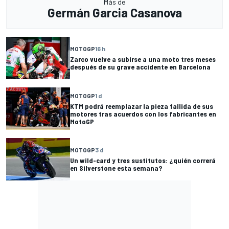
Más de
Germán Garcia Casanova
MOTOGP
16 h
Zarco vuelve a subirse a una moto tres meses
después de su grave accidente en Barcelona
MOTOGP
1 d
KTM podrá reemplazar la pieza fallida de sus
motores tras acuerdos con los fabricantes en
MotoGP
MOTOGP
3 d
Un wild-card y tres sustitutos: ¿quién correrá
en Silverstone esta semana?