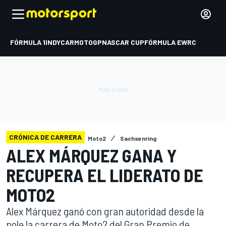
FÓRMULA 1
INDYCAR
MOTOGP
NASCAR CUP
FÓRMULA E
WRC
CRÓNICA DE CARRERA
Moto2
Sachsenring
ALEX MÁRQUEZ GANA Y
RECUPERA EL LIDERATO DE
MOTO2
Alex Márquez ganó con gran autoridad desde la
pole la carrera de Moto2 del Gran Premio de