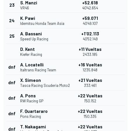
S. Manzi
+52.618
23
VR46
40'42.654
K. Pawi
+59.071
24
Idemitsu Honda Team Asia
40'49.107
A. Bassani
+1'02.113
25
Speed Up Racing
40'52.149
D. Kent
+11 Vueltas
Kiefer Racing
24'33.185
A. Locatelli
+16 Vueltas
dnf
Italtrans Racing Team
12'35.848
X. Simeon
+21 Vueltas
dnf
Tasca Racing Scuderia Moto2
3'33.461
A. Pons
+22 Vueltas
dnf
RW Racing GP
1'50.152
F. Quartararo
+22 Vueltas
dnf
Pons Racing
1'50.335
T. Nakagami
+22 Vueltas
dnf