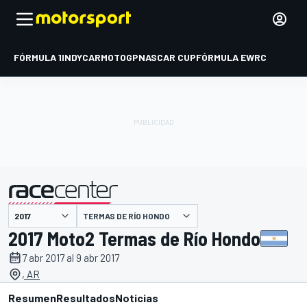
FÓRMULA 1
INDYCAR
MOTOGP
NASCAR CUP
FÓRMULA E
WRC
TERMAS DE RÍO HONDO
presentado por
2017 Moto2 Termas de Río Hondo
7 abr 2017 al 9 abr 2017
, AR
Resumen
Resultados
Noticias