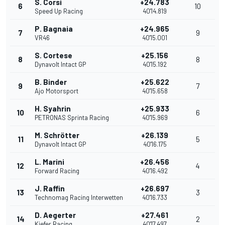
S. Corsi
+24.783
6
10
Speed Up Racing
40'14.819
P. Bagnaia
+24.965
7
9
VR46
40'15.001
S. Cortese
+25.156
8
8
Dynavolt Intact GP
40'15.192
B. Binder
+25.622
9
7
Ajo Motorsport
40'15.658
H. Syahrin
+25.933
10
6
PETRONAS Sprinta Racing
40'15.969
M. Schrötter
+26.139
11
5
Dynavolt Intact GP
40'16.175
L. Marini
+26.456
12
4
Forward Racing
40'16.492
J. Raffin
+26.697
13
3
Technomag Racing Interwetten
40'16.733
D. Aegerter
+27.461
14
2
Kiefer Racing
40'17.497