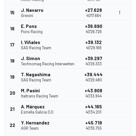
J. Navarro
+27.628
15
1
Gresini
40'17.664
E. Pons
+36.690
16
Pons Racing
40'26.726
I. Viñales
+39.132
17
SAG Racing Team
40'29.168
J. Simon
+39.297
18
Technomag Racing Interwetten
40'29.333
T. Nagashima
+39.444
19
SAG Racing Team
40'29.480
M. Pasini
+43.908
20
Italtrans Racing Team
40'33.944
A. Márquez
+44.165
21
Estrella Galicia 0,0
40'34.201
Y. Hernandez
+45.719
22
AGR Team
40'35.755