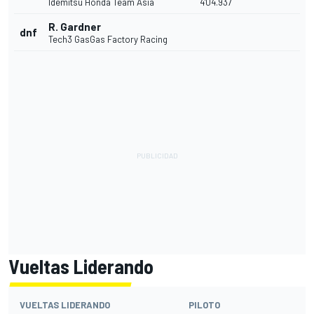
Idemitsu Honda Team Asia
4'04.937
R. Gardner
dnf
Tech3 GasGas Factory Racing
Vueltas Liderando
VUELTAS LIDERANDO
PILOTO