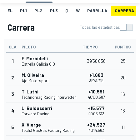
EL
PL1
PL2
PL3
Q
W
PARRILLA
CARRERA
Carrera
Todas las estadísticas
CLA
PILOTO
TIEMPO
PUNTOS
F. Morbidelli
1
39'50.036
25
Estrella Galicia 0,0
M. Oliveira
+1.683
2
20
Ajo Motorsport
39'51.719
T. Luthi
+10.551
3
16
Technomag Racing Interwetten
40'00.587
L. Baldassarri
+15.577
4
13
Forward Racing
40'05.613
X. Vierge
+24.527
5
11
Tech3 GasGas Factory Racing
40'14.563