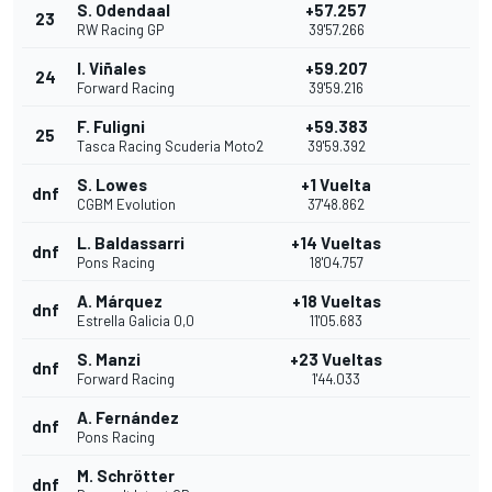
S. Odendaal
+57.257
23
RW Racing GP
39'57.266
I. Viñales
+59.207
24
Forward Racing
39'59.216
F. Fuligni
+59.383
25
Tasca Racing Scuderia Moto2
39'59.392
S. Lowes
+1 Vuelta
dnf
CGBM Evolution
37'48.862
L. Baldassarri
+14 Vueltas
dnf
Pons Racing
18'04.757
A. Márquez
+18 Vueltas
dnf
Estrella Galicia 0,0
11'05.683
S. Manzi
+23 Vueltas
dnf
Forward Racing
1'44.033
A. Fernández
dnf
Pons Racing
M. Schrötter
dnf