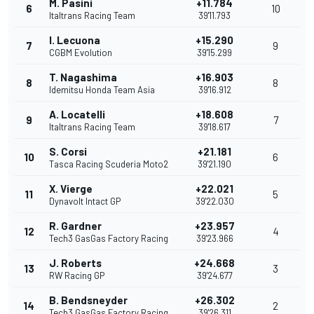
M. Pasini
+11.784
6
10
Italtrans Racing Team
39'11.793
I. Lecuona
+15.290
7
9
CGBM Evolution
39'15.299
T. Nagashima
+16.903
8
8
Idemitsu Honda Team Asia
39'16.912
A. Locatelli
+18.608
9
7
Italtrans Racing Team
39'18.617
S. Corsi
+21.181
10
6
Tasca Racing Scuderia Moto2
39'21.190
X. Vierge
+22.021
11
5
Dynavolt Intact GP
39'22.030
R. Gardner
+23.957
12
4
Tech3 GasGas Factory Racing
39'23.966
J. Roberts
+24.668
13
3
RW Racing GP
39'24.677
B. Bendsneyder
+26.302
14
2
Tech3 GasGas Factory Racing
39'26.311