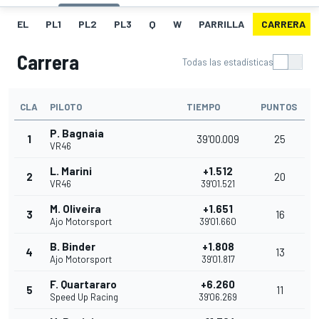
EL
PL1
PL2
PL3
Q
W
PARRILLA
CARRERA
Carrera
Todas las estadísticas
CLA
PILOTO
TIEMPO
PUNTOS
P. Bagnaia
1
39'00.009
25
VR46
L. Marini
+1.512
2
20
VR46
39'01.521
M. Oliveira
+1.651
3
16
Ajo Motorsport
39'01.660
B. Binder
+1.808
4
13
Ajo Motorsport
39'01.817
F. Quartararo
+6.260
5
11
Speed Up Racing
39'06.269