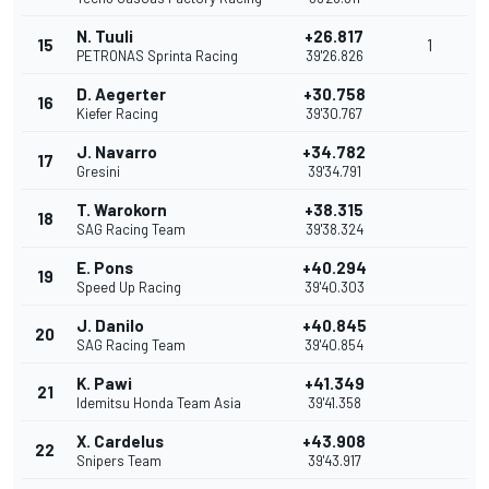
N. Tuuli
+26.817
15
1
PETRONAS Sprinta Racing
39'26.826
D. Aegerter
+30.758
16
Kiefer Racing
39'30.767
J. Navarro
+34.782
17
Gresini
39'34.791
T. Warokorn
+38.315
18
SAG Racing Team
39'38.324
E. Pons
+40.294
19
Speed Up Racing
39'40.303
J. Danilo
+40.845
20
SAG Racing Team
39'40.854
K. Pawi
+41.349
21
Idemitsu Honda Team Asia
39'41.358
X. Cardelus
+43.908
22
Snipers Team
39'43.917