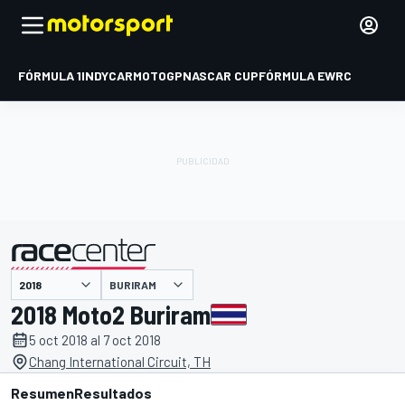
FÓRMULA 1
INDYCAR
MOTOGP
NASCAR CUP
FÓRMULA E
WRC
BURIRAM
presentado por
2018 Moto2 Buriram
5 oct 2018 al 7 oct 2018
Chang International Circuit, TH
Resumen
Resultados