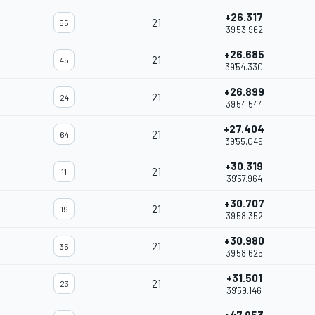
+26.317
21
55
39'53.962
+26.685
21
45
39'54.330
+26.899
21
24
39'54.544
+27.404
21
64
39'55.049
+30.319
21
11
39'57.964
+30.707
21
19
39'58.352
+30.980
21
35
39'58.625
+31.501
21
23
39'59.146