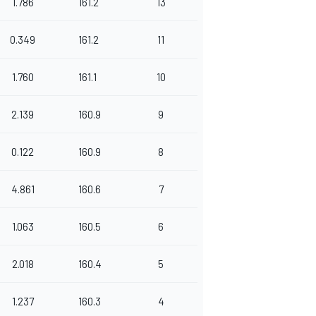
1.786
161.2
13
0.349
161.2
11
1.760
161.1
10
2.139
160.9
9
0.122
160.9
8
4.861
160.6
7
1.063
160.5
6
2.018
160.4
5
1.237
160.3
4