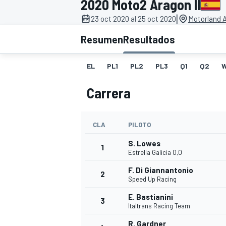
2020 Moto2 Aragon II
|
INDYCAR
23 oct 2020 al 25 oct 2020
Motorland 
Resumen
Resultados
EL
PL1
PL2
PL3
Q1
Q2
Carrera
CLA
PILOTO
S. Lowes
1
Estrella Galicia 0,0
MOTOGP
F. Di Giannantonio
2
Speed Up Racing
E. Bastianini
3
Italtrans Racing Team
R. Gardner