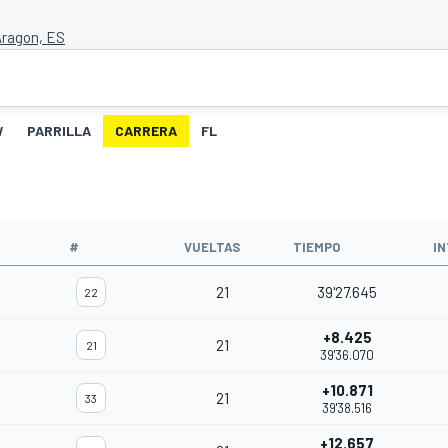
Aragon, ES
W
PARRILLA
CARRERA
FL
#
VUELTAS
TIEMPO
I
21
39'27.645
22
+8.425
21
21
39'36.070
+10.871
21
33
39'38.516
+12.657