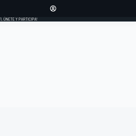
favoritos
Haz que se oiga tu voz
comentando artículos.
1, ÚNETE Y PARTICIPA!
INICIAR SESIÓN
EDICIÓN
LATINOAMÉRICA