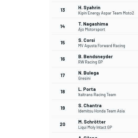
H. Syahrin
FÓRMULA E
13
Kipin Energy Aspar Team Moto2
T. Nagashima
14
Ajo Motorsport
S. Corsi
15
MV Agusta Forward Racing
B. Bendsneyder
16
RW Racing GP
N. Bulega
17
Gresini
L. Porta
18
Italtrans Racing Team
WRC
S. Chantra
19
Idemitsu Honda Team Asia
M. Schrötter
20
Liqui Moly Intact GP