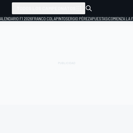
TODOS LOS CAMPEONATOS
ALENDARIO F1 2026
FRANCO COLAPINTO
SERGIO PÉREZ
APUESTAS
¡COMIENZA LA F