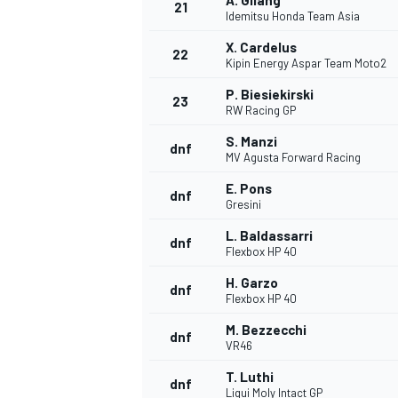
A. Gilang
21
Idemitsu Honda Team Asia
X. Cardelus
22
Kipin Energy Aspar Team Moto2
P. Biesiekirski
23
RW Racing GP
S. Manzi
dnf
MV Agusta Forward Racing
E. Pons
dnf
Gresini
L. Baldassarri
dnf
Flexbox HP 40
H. Garzo
dnf
Flexbox HP 40
M. Bezzecchi
dnf
VR46
T. Luthi
dnf
Liqui Moly Intact GP