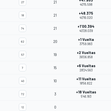
+47.953
21
27
40'15.598
+48.375
21
18
40'16.020
+1'00.394
21
74
40'28.039
+1 Vuelta
20
62
37'59.983
+2 Vueltas
19
57
36'06.858
+6 Vueltas
15
7
28'24.563
+11 Vueltas
10
40
18'56.822
+18 Vueltas
3
72
5'46.183
0
12