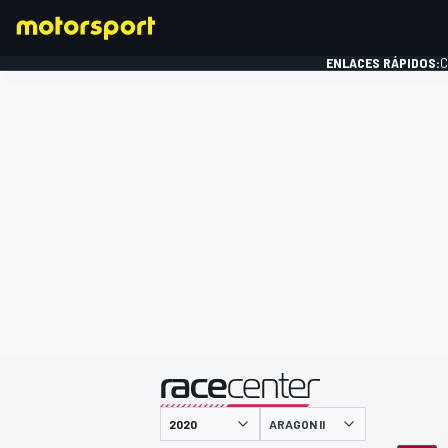
ENLACES RÁPIDOS:
C
FÓRMULA 1
presentado por
ARAGON II