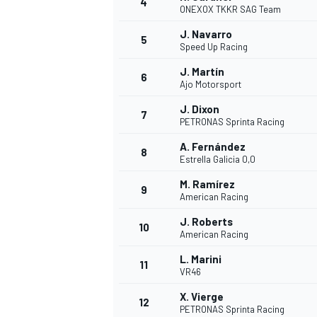
4
ONEXOX TKKR SAG Team
J. Navarro
5
Speed Up Racing
J. Martín
6
Ajo Motorsport
J. Dixon
7
PETRONAS Sprinta Racing
NASCAR CUP
A. Fernández
8
Estrella Galicia 0,0
M. Ramírez
9
American Racing
J. Roberts
10
American Racing
L. Marini
11
VR46
X. Vierge
12
PETRONAS Sprinta Racing