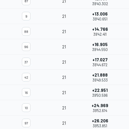
21
87
39'40.302
+13.006
21
9
39'40.651
+14.766
21
88
39'42.411
+16.905
21
96
39'44.550
+17.027
21
37
39'44.672
+21.888
21
42
39'49.533
+22.951
21
16
39'50.596
+24.969
21
10
39'52.614
+26.206
21
97
39'53.851