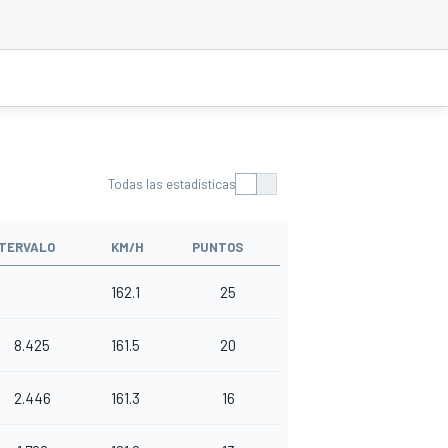
Todas las estadísticas
NTERVALO
KM/H
PUNTOS
162.1
25
8.425
161.5
20
2.446
161.3
16