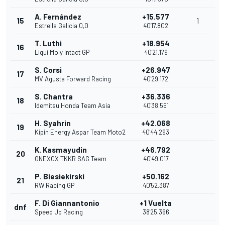
A. Fernández
+15.577
15
1
Estrella Galicia 0,0
40'17.802
T. Luthi
+18.954
16
Liqui Moly Intact GP
40'21.179
S. Corsi
+26.947
17
MV Agusta Forward Racing
40'29.172
S. Chantra
+36.336
18
Idemitsu Honda Team Asia
40'38.561
H. Syahrin
+42.068
19
Kipin Energy Aspar Team Moto2
40'44.293
K. Kasmayudin
+46.792
20
ONEXOX TKKR SAG Team
40'49.017
P. Biesiekirski
+50.162
21
RW Racing GP
40'52.387
F. Di Giannantonio
+1 Vuelta
dnf
Speed Up Racing
38'25.366