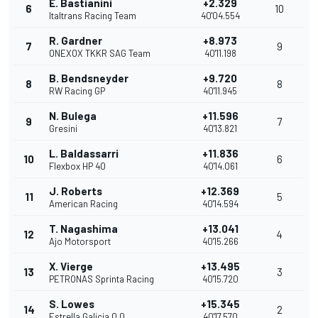
E. Bastianini
+2.329
6
10
Italtrans Racing Team
40'04.554
R. Gardner
+8.973
7
9
ONEXOX TKKR SAG Team
40'11.198
B. Bendsneyder
+9.720
8
8
RW Racing GP
40'11.945
N. Bulega
+11.596
9
7
Gresini
40'13.821
L. Baldassarri
+11.836
10
6
Flexbox HP 40
40'14.061
J. Roberts
+12.369
11
5
American Racing
40'14.594
T. Nagashima
+13.041
12
4
Ajo Motorsport
40'15.266
X. Vierge
+13.495
13
3
PETRONAS Sprinta Racing
40'15.720
S. Lowes
+15.345
14
2
Estrella Galicia 0,0
40'17.570