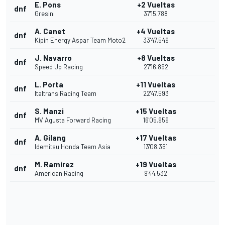
E. Pons
+2 Vueltas
dnf
Gresini
37'15.788
A. Canet
+4 Vueltas
dnf
Kipin Energy Aspar Team Moto2
33'47.549
J. Navarro
+8 Vueltas
dnf
Speed Up Racing
27'16.892
L. Porta
+11 Vueltas
dnf
Italtrans Racing Team
22'47.593
S. Manzi
+15 Vueltas
dnf
MV Agusta Forward Racing
16'05.959
A. Gilang
+17 Vueltas
dnf
Idemitsu Honda Team Asia
13'08.361
M. Ramírez
+19 Vueltas
dnf
American Racing
9'44.532