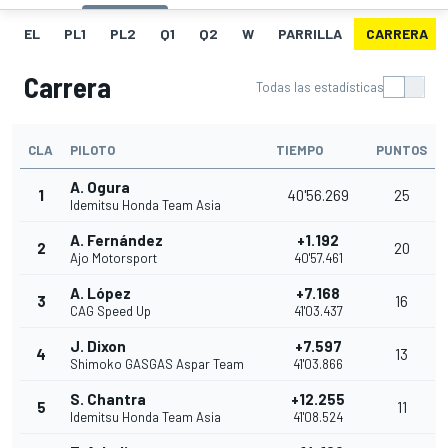
EL
PL1
PL2
Q1
Q2
W
PARRILLA
CARRERA
Carrera
Todas las estadísticas
CLA
PILOTO
TIEMPO
PUNTOS
A. Ogura
1
40'56.269
25
Idemitsu Honda Team Asia
A. Fernández
+1.192
2
20
Ajo Motorsport
40'57.461
A. López
+7.168
3
16
CAG Speed Up
41'03.437
J. Dixon
+7.597
4
13
Shimoko GASGAS Aspar Team
41'03.866
S. Chantra
+12.255
5
11
Idemitsu Honda Team Asia
41'08.524