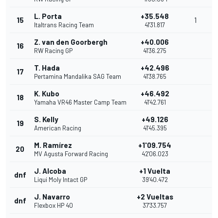
L. Porta
+35.548
15
1
Italtrans Racing Team
41'31.817
Z. van den Goorbergh
+40.006
16
RW Racing GP
41'36.275
T. Hada
+42.496
17
Pertamina Mandalika SAG Team
41'38.765
K. Kubo
+46.492
18
Yamaha VR46 Master Camp Team
41'42.761
S. Kelly
+49.126
19
American Racing
41'45.395
M. Ramírez
+1'09.754
20
MV Agusta Forward Racing
42'06.023
J. Alcoba
+1 Vuelta
dnf
Liqui Moly Intact GP
39'40.472
J. Navarro
+2 Vueltas
dnf
Flexbox HP 40
37'33.757