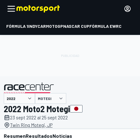
FÓRMULA 1
INDYCAR
MOTOGP
NASCAR CUP
FÓRMULA E
WRC
MOTEGI
presentado por
2022 Moto2 Motegi
23 sept 2022 al 25 sept 2022
Twin Ring Motegi, JP
Resumen
Resultados
Noticias