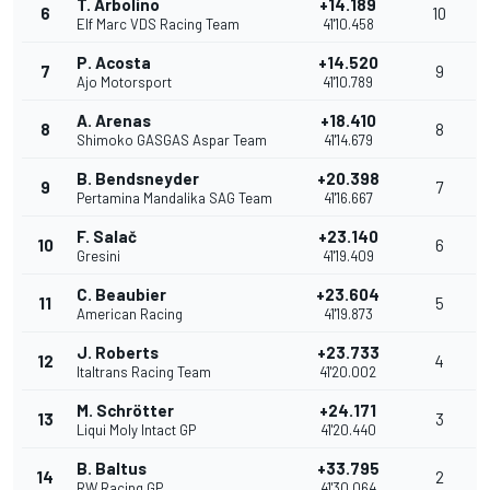
T. Arbolino
+14.189
6
10
Elf Marc VDS Racing Team
41'10.458
P. Acosta
+14.520
7
9
Ajo Motorsport
41'10.789
A. Arenas
+18.410
8
8
Shimoko GASGAS Aspar Team
41'14.679
B. Bendsneyder
+20.398
9
7
Pertamina Mandalika SAG Team
41'16.667
F. Salač
+23.140
10
6
Gresini
41'19.409
C. Beaubier
+23.604
11
5
American Racing
41'19.873
J. Roberts
+23.733
12
4
Italtrans Racing Team
41'20.002
M. Schrötter
+24.171
13
3
Liqui Moly Intact GP
41'20.440
B. Baltus
+33.795
14
2
RW Racing GP
41'30.064