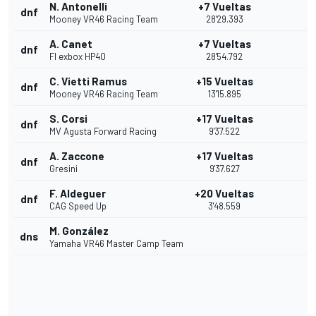
N. Antonelli
+7 Vueltas
dnf
Mooney VR46 Racing Team
28'29.393
A. Canet
+7 Vueltas
dnf
Fl exbox HP40
28'54.792
C. Vietti Ramus
+15 Vueltas
dnf
Mooney VR46 Racing Team
13'15.895
S. Corsi
+17 Vueltas
dnf
MV Agusta Forward Racing
9'37.522
A. Zaccone
+17 Vueltas
dnf
Gresini
9'37.627
F. Aldeguer
+20 Vueltas
dnf
CAG Speed Up
3'48.559
M. González
dns
Yamaha VR46 Master Camp Team