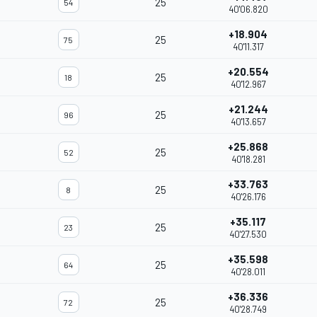
25
54
40'06.820
+18.904
25
75
40'11.317
+20.554
25
18
40'12.967
+21.244
25
96
40'13.657
+25.868
25
52
40'18.281
+33.763
25
8
40'26.176
+35.117
25
23
40'27.530
+35.598
25
64
40'28.011
+36.336
25
72
40'28.749