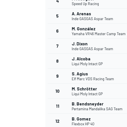
4
Speed Up Racing
A. Arenas
5
Inde GASGAS Aspar Team
M. González
6
Yamaha VR46 Master Camp Team
J. Dixon
7
Inde GASGAS Aspar Team
NASCAR CUP
J. Alcoba
8
Liqui Moly Intact GP
S. Agius
9
Elf Marc VDS Racing Team
M. Schrötter
10
Liqui Moly Intact GP
B. Bendsneyder
11
Pertamina Mandalika SAG Team
B. Gomez
12
Flexbox HP 40