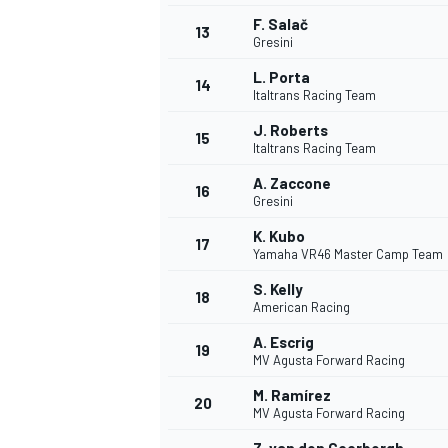
F. Salač
FÓRMULA E
13
Gresini
L. Porta
14
Italtrans Racing Team
J. Roberts
15
Italtrans Racing Team
A. Zaccone
16
Gresini
K. Kubo
17
Yamaha VR46 Master Camp Team
S. Kelly
18
American Racing
WRC
A. Escrig
19
MV Agusta Forward Racing
M. Ramírez
20
MV Agusta Forward Racing