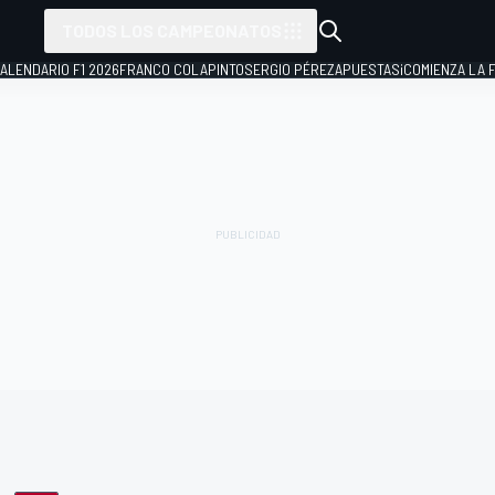
TODOS LOS CAMPEONATOS
ALENDARIO F1 2026
FRANCO COLAPINTO
SERGIO PÉREZ
APUESTAS
¡COMIENZA LA F