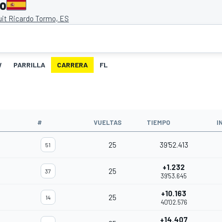
mo
uit Ricardo Tormo, ES
W
PARRILLA
CARRERA
FL
#
VUELTAS
TIEMPO
I
25
39'52.413
51
+1.232
25
37
39'53.645
+10.163
25
14
40'02.576
+14.407