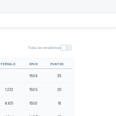
Todas las estadísticas
NTERVALO
KM/H
PUNTOS
150.6
25
1.232
150.5
20
8.931
150.0
16