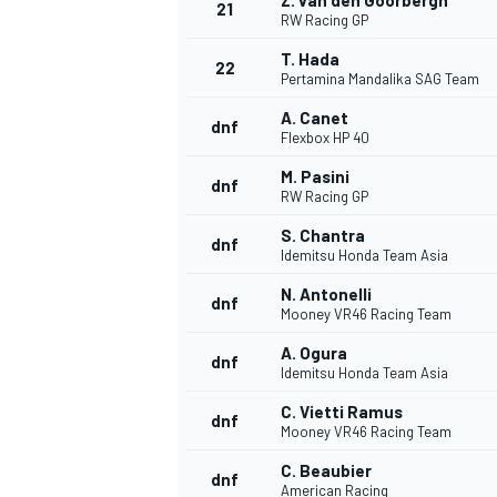
Z. van den Goorbergh
21
RW Racing GP
T. Hada
22
Pertamina Mandalika SAG Team
A. Canet
dnf
Flexbox HP 40
M. Pasini
dnf
RW Racing GP
S. Chantra
dnf
Idemitsu Honda Team Asia
N. Antonelli
dnf
Mooney VR46 Racing Team
A. Ogura
dnf
Idemitsu Honda Team Asia
C. Vietti Ramus
dnf
Mooney VR46 Racing Team
C. Beaubier
dnf
American Racing