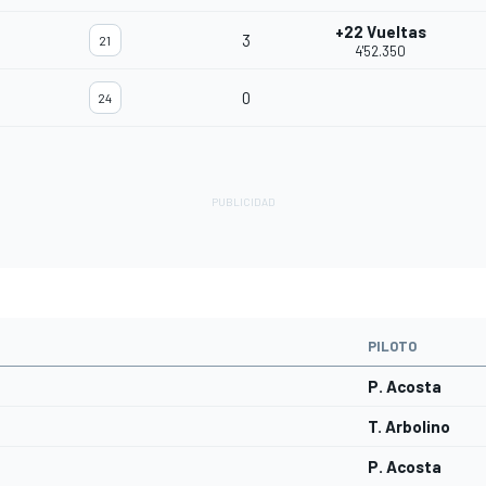
+22 Vueltas
3
21
4'52.350
0
24
PILOTO
P. Acosta
T. Arbolino
P. Acosta