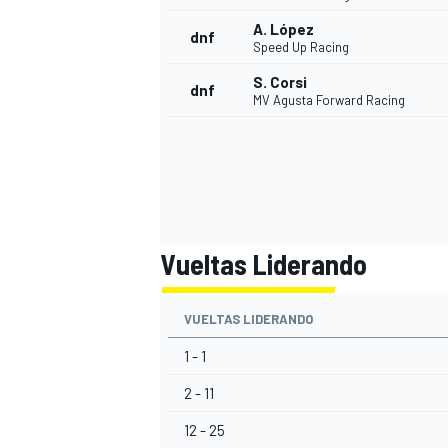
A. López
dnf
Speed Up Racing
S. Corsi
dnf
MV Agusta Forward Racing
Vueltas Liderando
MÁS CATEGORÍAS
VUELTAS LIDERANDO
1 - 1
2 - 11
12 - 25