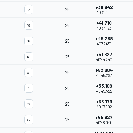
+38.942
25
12
40'31.355
+41.710
25
19
40'34.123
+45.238
25
16
40'37.651
+51.827
25
61
40'44.240
+52.884
25
81
40'45.297
+53.109
25
4
40'45.522
+55.179
25
17
40'47.592
+55.627
25
42
40'48.040