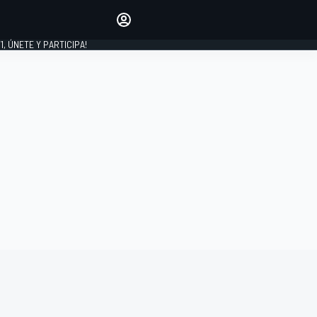
favoritos
Haz que se oiga tu voz
comentando artículos.
1, ÚNETE Y PARTICIPA!
INICIAR SESIÓN
EDICIÓN
LATINOAMÉRICA