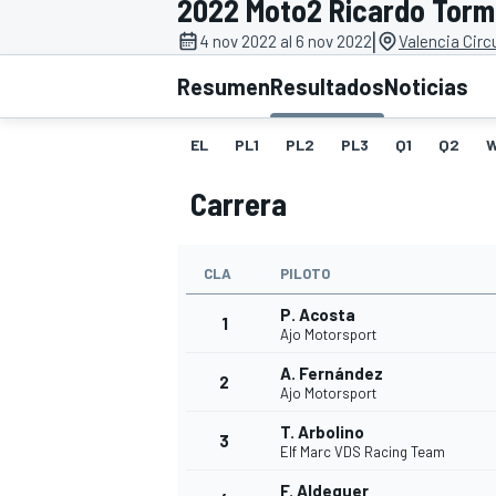
2022 Moto2 Ricardo Tor
|
INDYCAR
4 nov 2022 al 6 nov 2022
Valencia Circ
Resumen
Resultados
Noticias
EL
PL1
PL2
PL3
Q1
Q2
Carrera
CLA
PILOTO
P. Acosta
1
Ajo Motorsport
MOTOGP
A. Fernández
2
Ajo Motorsport
T. Arbolino
3
Elf Marc VDS Racing Team
F. Aldeguer