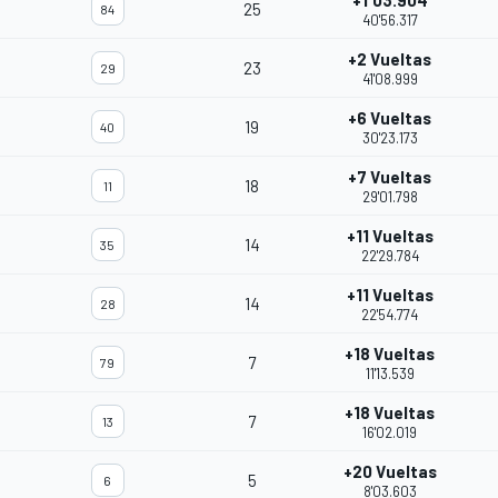
+1'03.904
25
84
40'56.317
+2 Vueltas
23
29
41'08.999
+6 Vueltas
19
40
30'23.173
+7 Vueltas
18
11
29'01.798
+11 Vueltas
14
35
22'29.784
+11 Vueltas
14
28
22'54.774
+18 Vueltas
7
79
11'13.539
+18 Vueltas
7
13
16'02.019
+20 Vueltas
5
6
8'03.603