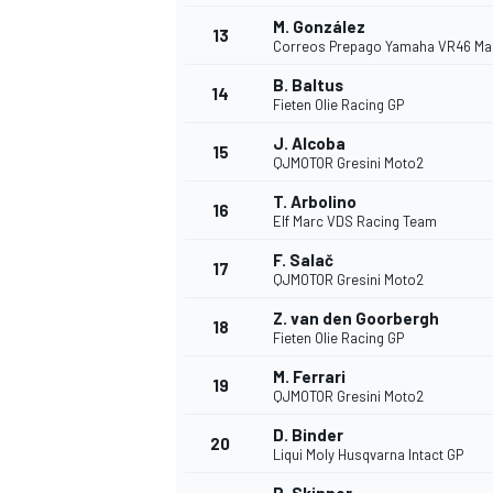
M. González
FÓRMULA E
13
Correos Prepago Yamaha VR46 Ma
B. Baltus
14
Fieten Olie Racing GP
J. Alcoba
15
QJMOTOR Gresini Moto2
T. Arbolino
16
Elf Marc VDS Racing Team
F. Salač
17
QJMOTOR Gresini Moto2
Z. van den Goorbergh
18
Fieten Olie Racing GP
WRC
M. Ferrari
19
QJMOTOR Gresini Moto2
D. Binder
20
Liqui Moly Husqvarna Intact GP