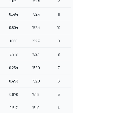
0.021
152.5
13
0.584
152.4
11
0.804
152.4
10
1.060
152.3
9
2.918
152.1
8
0.254
152.0
7
0.453
152.0
6
0.978
151.9
5
0.517
151.9
4