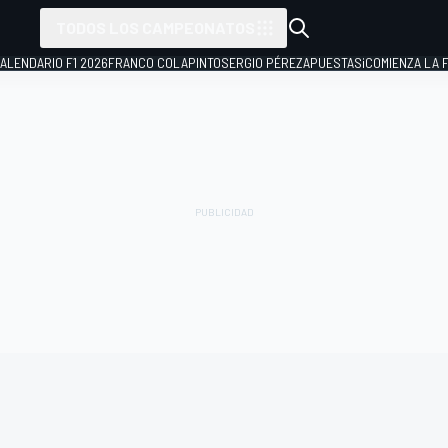
TODOS LOS CAMPEONATOS
ALENDARIO F1 2026
FRANCO COLAPINTO
SERGIO PÉREZ
APUESTAS
¡COMIENZA LA F