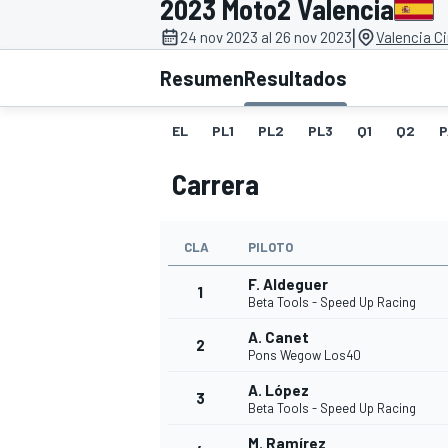
2023 Moto2 Valencia
|
INDYCAR
24 nov 2023 al 26 nov 2023
Valencia C
Resumen
Resultados
EL
PL1
PL2
PL3
Q1
Q2
P
Carrera
CLA
PILOTO
F. Aldeguer
1
Beta Tools - Speed Up Racing
MOTOGP
A. Canet
2
Pons Wegow Los40
A. López
3
Beta Tools - Speed Up Racing
M. Ramírez