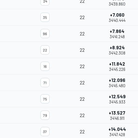
22
24
34'39.860
+7.060
22
35
34'40.444
+7.864
22
96
34'41.248
+8.924
22
22
34'42.308
+11.842
22
16
34'45.226
+12.096
22
71
34'45.480
+12.549
22
75
34'45.933
+13.527
22
79
34'46.911
+14.044
22
37
34'47.428