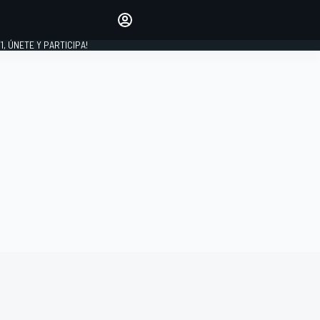
favoritos
Haz que se oiga tu voz
comentando artículos.
1, ÚNETE Y PARTICIPA!
INICIAR SESIÓN
EDICIÓN
LATINOAMÉRICA