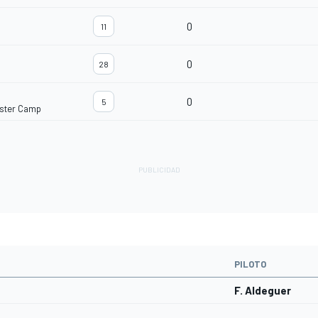
0
11
0
28
0
5
ster Camp
PILOTO
F. Aldeguer