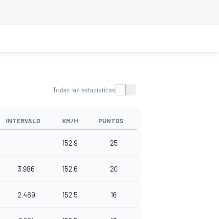
Todas las estadísticas
INTERVALO
KM/H
PUNTOS
152.9
25
3.986
152.6
20
2.469
152.5
16