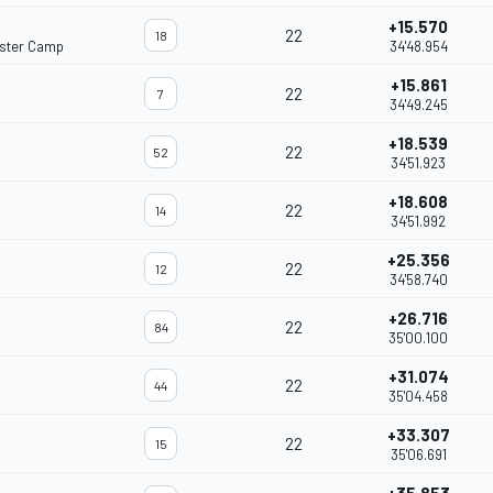
+15.570
22
18
ster Camp
34'48.954
+15.861
22
7
34'49.245
+18.539
22
52
34'51.923
+18.608
22
14
34'51.992
+25.356
22
12
34'58.740
+26.716
22
84
35'00.100
+31.074
22
44
35'04.458
+33.307
22
15
35'06.691