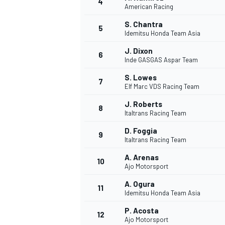
4
American Racing
S. Chantra
5
Idemitsu Honda Team Asia
J. Dixon
6
Inde GASGAS Aspar Team
S. Lowes
7
Elf Marc VDS Racing Team
NASCAR CUP
J. Roberts
8
Italtrans Racing Team
D. Foggia
9
Italtrans Racing Team
A. Arenas
10
Ajo Motorsport
A. Ogura
11
Idemitsu Honda Team Asia
P. Acosta
12
Ajo Motorsport