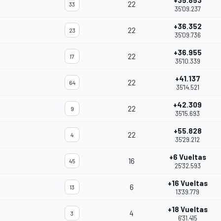
+35.853
22
33
35'09.237
+36.352
22
23
35'09.736
+36.955
22
17
35'10.339
+41.137
22
64
35'14.521
+42.309
22
9
35'15.693
+55.828
22
4
35'29.212
+6 Vueltas
16
45
25'32.593
+16 Vueltas
6
13
13'39.779
+18 Vueltas
4
3
6'31.415