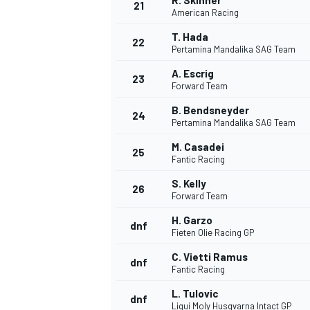
R. Skinner
21
American Racing
T. Hada
22
Pertamina Mandalika SAG Team
A. Escrig
23
Forward Team
B. Bendsneyder
24
Pertamina Mandalika SAG Team
M. Casadei
25
Fantic Racing
S. Kelly
26
Forward Team
H. Garzo
dnf
Fieten Olie Racing GP
C. Vietti Ramus
dnf
Fantic Racing
L. Tulovic
dnf
Liqui Moly Husqvarna Intact GP