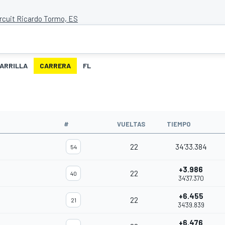
ircuit Ricardo Tormo, ES
ARRILLA
CARRERA
FL
#
VUELTAS
TIEMPO
22
34'33.384
54
+3.986
22
40
34'37.370
+6.455
22
21
34'39.839
+6.476