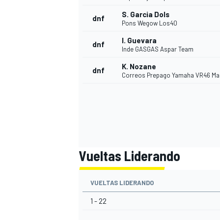
S. Garcia Dols
dnf
Pons Wegow Los40
I. Guevara
dnf
Inde GASGAS Aspar Team
K. Nozane
dnf
Correos Prepago Yamaha VR46 Ma
MÁS CATEGORÍAS
Vueltas Liderando
VUELTAS LIDERANDO
1 - 22