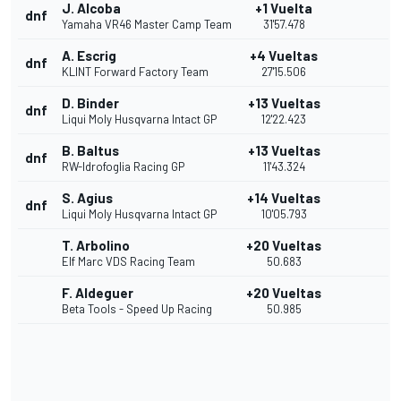
J. Alcoba
+1 Vuelta
dnf
Yamaha VR46 Master Camp Team
31'57.478
A. Escrig
+4 Vueltas
dnf
KLINT Forward Factory Team
27'15.506
D. Binder
+13 Vueltas
dnf
Liqui Moly Husqvarna Intact GP
12'22.423
B. Baltus
+13 Vueltas
dnf
RW-Idrofoglia Racing GP
11'43.324
S. Agius
+14 Vueltas
dnf
Liqui Moly Husqvarna Intact GP
10'05.793
T. Arbolino
+20 Vueltas
Elf Marc VDS Racing Team
50.683
F. Aldeguer
+20 Vueltas
Beta Tools - Speed Up Racing
50.985