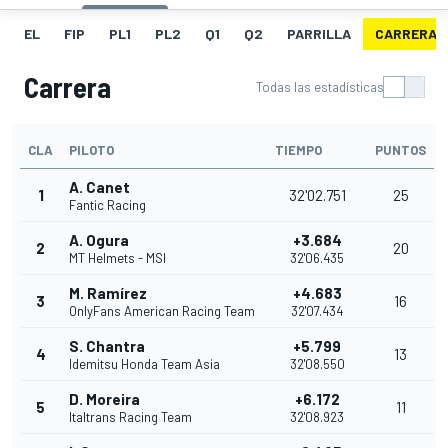
EL
FIP
PL1
PL2
Q1
Q2
PARRILLA
CARRERA
Carrera
Todas las estadísticas
CLA
PILOTO
TIEMPO
PUNTOS
A. Canet
1
32'02.751
25
Fantic Racing
A. Ogura
+3.684
2
20
MT Helmets - MSI
32'06.435
M. Ramírez
+4.683
3
16
OnlyFans American Racing Team
32'07.434
S. Chantra
+5.799
4
13
Idemitsu Honda Team Asia
32'08.550
D. Moreira
+6.172
5
11
Italtrans Racing Team
32'08.923