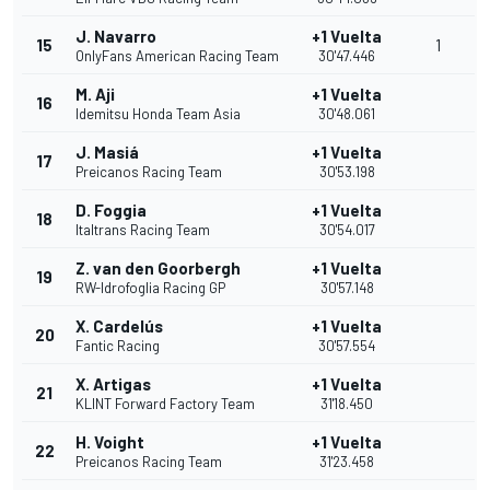
J. Navarro
+1 Vuelta
15
1
OnlyFans American Racing Team
30'47.446
M. Aji
+1 Vuelta
16
Idemitsu Honda Team Asia
30'48.061
J. Masiá
+1 Vuelta
17
Preicanos Racing Team
30'53.198
D. Foggia
+1 Vuelta
18
Italtrans Racing Team
30'54.017
Z. van den Goorbergh
+1 Vuelta
19
RW-Idrofoglia Racing GP
30'57.148
X. Cardelús
+1 Vuelta
20
Fantic Racing
30'57.554
X. Artigas
+1 Vuelta
21
KLINT Forward Factory Team
31'18.450
H. Voight
+1 Vuelta
22
Preicanos Racing Team
31'23.458