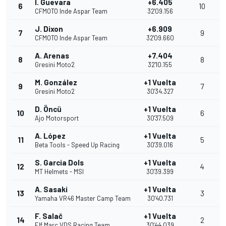
I. Guevara
+6.405
6
10
CFMOTO Inde Aspar Team
32'09.156
J. Dixon
+6.909
7
9
CFMOTO Inde Aspar Team
32'09.660
A. Arenas
+7.404
8
8
Gresini Moto2
32'10.155
M. González
+1 Vuelta
9
7
Gresini Moto2
30'34.327
D. Öncü
+1 Vuelta
10
6
Ajo Motorsport
30'37.509
A. López
+1 Vuelta
11
5
Beta Tools - Speed Up Racing
30'39.016
S. Garcia Dols
+1 Vuelta
12
4
MT Helmets - MSI
30'39.399
A. Sasaki
+1 Vuelta
13
3
Yamaha VR46 Master Camp Team
30'40.731
F. Salač
+1 Vuelta
14
2
Elf Marc VDS Racing Team
30'44.039