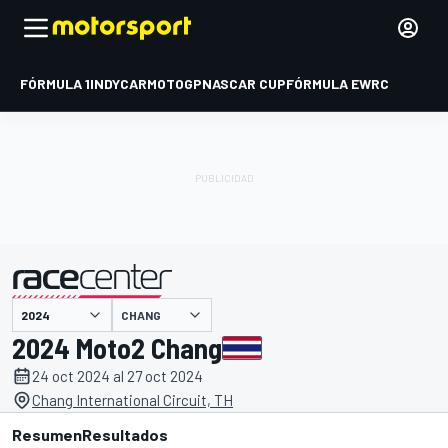
FÓRMULA 1
INDYCAR
MOTOGP
NASCAR CUP
FÓRMULA E
WRC
CHANG
presentado por
2024 Moto2 Chang
24 oct 2024 al 27 oct 2024
Chang International Circuit, TH
Resumen
Resultados