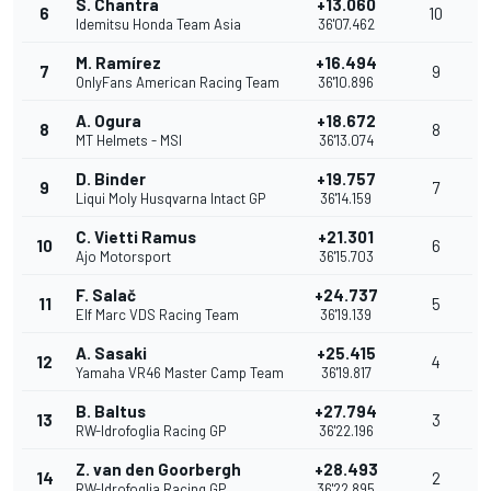
S. Chantra
+13.060
6
10
Idemitsu Honda Team Asia
36'07.462
M. Ramírez
+16.494
7
9
OnlyFans American Racing Team
36'10.896
A. Ogura
+18.672
8
8
MT Helmets - MSI
36'13.074
D. Binder
+19.757
9
7
Liqui Moly Husqvarna Intact GP
36'14.159
C. Vietti Ramus
+21.301
10
6
Ajo Motorsport
36'15.703
F. Salač
+24.737
11
5
Elf Marc VDS Racing Team
36'19.139
A. Sasaki
+25.415
12
4
Yamaha VR46 Master Camp Team
36'19.817
B. Baltus
+27.794
13
3
RW-Idrofoglia Racing GP
36'22.196
Z. van den Goorbergh
+28.493
14
2
RW-Idrofoglia Racing GP
36'22.895