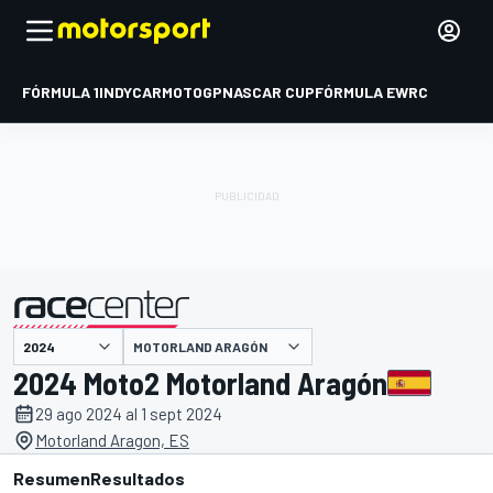
FÓRMULA 1
INDYCAR
MOTOGP
NASCAR CUP
FÓRMULA E
WRC
MOTORLAND ARAGÓN
presentado por
2024 Moto2 Motorland Aragón
29 ago 2024 al 1 sept 2024
Motorland Aragon, ES
Resumen
Resultados