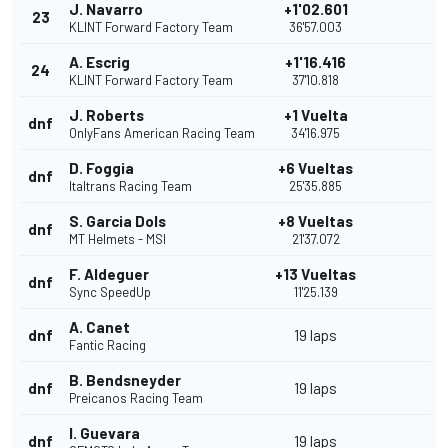
J. Navarro
+1'02.601
23
KLINT Forward Factory Team
36'57.003
A. Escrig
+1'16.416
24
KLINT Forward Factory Team
37'10.818
J. Roberts
+1 Vuelta
dnf
OnlyFans American Racing Team
34'16.975
D. Foggia
+6 Vueltas
dnf
Italtrans Racing Team
25'35.885
S. Garcia Dols
+8 Vueltas
dnf
MT Helmets - MSI
21'37.072
F. Aldeguer
+13 Vueltas
dnf
Sync SpeedUp
11'25.139
A. Canet
dnf
19 laps
Fantic Racing
B. Bendsneyder
dnf
19 laps
Preicanos Racing Team
I. Guevara
dnf
19 laps