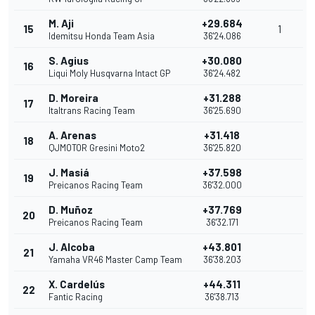
M. Aji
+29.684
15
1
Idemitsu Honda Team Asia
36'24.086
S. Agius
+30.080
16
Liqui Moly Husqvarna Intact GP
36'24.482
D. Moreira
+31.288
17
Italtrans Racing Team
36'25.690
A. Arenas
+31.418
18
QJMOTOR Gresini Moto2
36'25.820
J. Masiá
+37.598
19
Preicanos Racing Team
36'32.000
D. Muñoz
+37.769
20
Preicanos Racing Team
36'32.171
J. Alcoba
+43.801
21
Yamaha VR46 Master Camp Team
36'38.203
X. Cardelús
+44.311
22
Fantic Racing
36'38.713