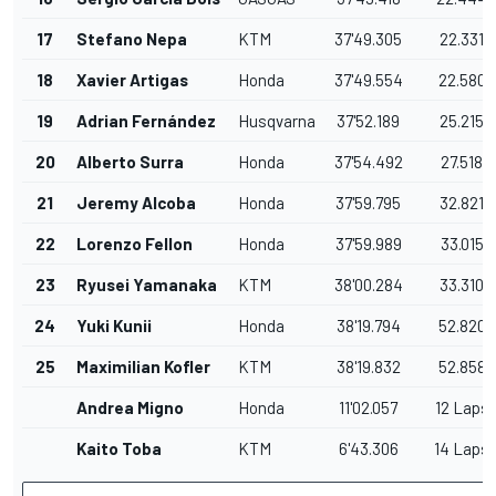
17
Stefano Nepa
KTM
37'49.305
22.331
18
Xavier Artigas
Honda
37'49.554
22.580
19
Adrian Fernández
Husqvarna
37'52.189
25.215
20
Alberto Surra
Honda
37'54.492
27.518
21
Jeremy Alcoba
Honda
37'59.795
32.821
22
Lorenzo Fellon
Honda
37'59.989
33.015
23
Ryusei Yamanaka
KTM
38'00.284
33.310
24
Yuki Kunii
Honda
38'19.794
52.820
25
Maximilian Kofler
KTM
38'19.832
52.858
Andrea Migno
Honda
11'02.057
12 Laps
Kaito Toba
KTM
6'43.306
14 Laps