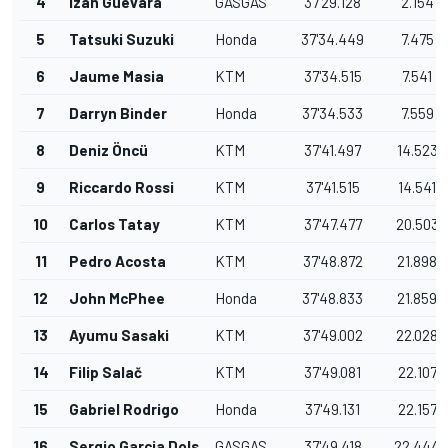
4
Izan Guevara
GASGAS
37'29.128
2.154
5
Tatsuki Suzuki
Honda
37'34.449
7.475
6
Jaume Masia
KTM
37'34.515
7.541
7
Darryn Binder
Honda
37'34.533
7.559
8
Deniz Öncü
KTM
37'41.497
14.523
9
Riccardo Rossi
KTM
37'41.515
14.541
10
Carlos Tatay
KTM
37'47.477
20.503
11
Pedro Acosta
KTM
37'48.872
21.898
12
John McPhee
Honda
37'48.833
21.859
13
Ayumu Sasaki
KTM
37'49.002
22.028
14
Filip Salač
KTM
37'49.081
22.107
15
Gabriel Rodrigo
Honda
37'49.131
22.157
16
Sergio Garcia Dols
GASGAS
37'49.418
22.444