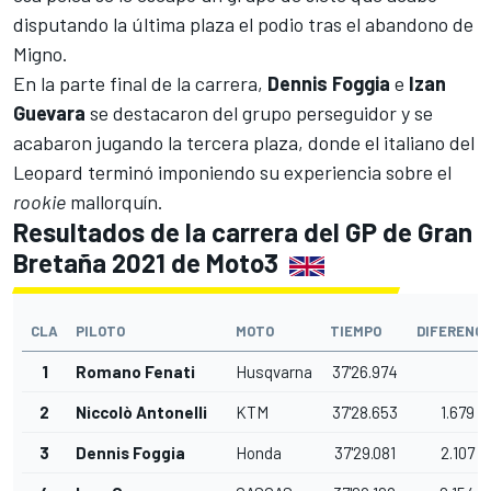
disputando la última plaza el podio tras el abandono de
Migno.
En la parte final de la carrera,
Dennis Foggia
e
Izan
Guevara
se destacaron del grupo perseguidor y se
acabaron jugando la tercera plaza, donde el italiano del
Leopard terminó imponiendo su experiencia sobre el
rookie
mallorquín.
Resultados de la carrera del GP de Gran
Bretaña 2021 de Moto3
CLA
PILOTO
MOTO
TIEMPO
DIFERENCI
1
Romano Fenati
Husqvarna
37'26.974
2
Niccolò Antonelli
KTM
37'28.653
1.679
3
Dennis Foggia
Honda
37'29.081
2.107