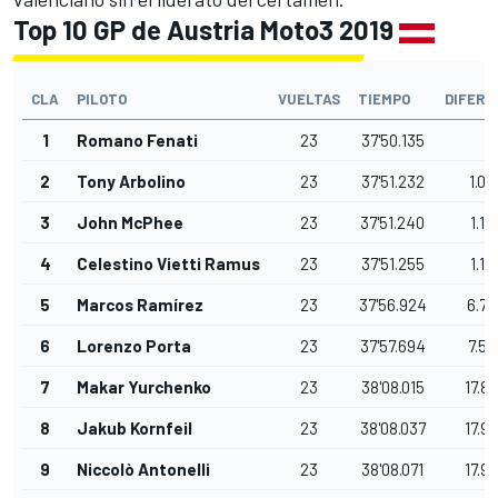
Top 10 GP de Austria Moto3 2019
CLA
PILOTO
VUELTAS
TIEMPO
DIFERE
1
Romano Fenati
23
37'50.135
2
Tony Arbolino
23
37'51.232
1.09
3
John McPhee
23
37'51.240
1.10
4
Celestino Vietti Ramus
23
37'51.255
1.12
5
Marcos Ramírez
23
37'56.924
6.78
6
Lorenzo Porta
23
37'57.694
7.55
7
Makar Yurchenko
23
38'08.015
17.8
8
Jakub Kornfeil
23
38'08.037
17.9
9
Niccolò Antonelli
23
38'08.071
17.9