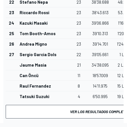
22
Stefano Nepa
23
38'38.688
48.5
23
Riccardo Rossi
23
38'43.613
53.4
24
Kazuki Masaki
23
39'06.866
1'16.7
25
Tom Booth-Amos
23
39'10.313
1'20.
26
Andrea Migno
23
39'14.701
1'24.
27
Sergio Garcia Dols
22
39'05.661
1 La
Jaume Masia
21
34'38.095
2 La
Can Öncü
11
18'57.009
12 La
Raul Fernandez
8
14'11.975
15 La
Tatsuki Suzuki
4
6'50.995
19 La
VER LOS RESULTADOS COMPLET