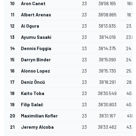
10
Aron Canet
23
38'08.165
18.0
11
Albert Arenas
23
38'08.865
18.7
12
Ai Ogura
23
38'13.935
23.8
13
Ayumu Sasaki
23
38'14.019
23.8
14
Dennis Foggia
23
38'14.375
24.2
15
Darryn Binder
23
38'15.090
24.9
16
Alonso Lopez
23
38'15.730
25.5
17
Deniz Öncü
23
38'18.291
28.1
18
Kaito Toba
23
38'30.549
40.4
19
Filip Salač
23
38'30.803
40.6
20
Maximilian Kofler
23
38'31.167
41.0
21
Jeremy Alcoba
23
38'33.462
43.3