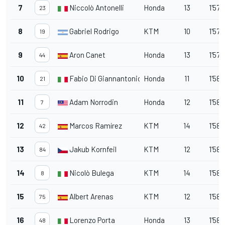
7
Niccolò Antonelli
Honda
13
1'57.
23
8
Gabriel Rodrigo
KTM
10
1'57.
19
9
Aron Canet
Honda
13
1'57.
44
10
Fabio Di Giannantonio
Honda
11
1'58.
21
11
Adam Norrodin
Honda
12
1'58.
7
12
Marcos Ramírez
KTM
14
1'58.
42
13
Jakub Kornfeil
KTM
12
1'58.
84
14
Nicolò Bulega
KTM
14
1'58
8
15
Albert Arenas
KTM
12
1'58.
75
16
Lorenzo Porta
Honda
13
1'58.
48