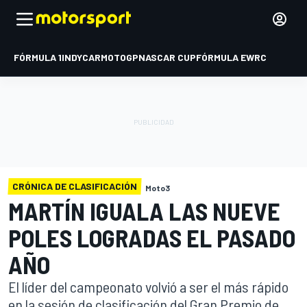
FÓRMULA 1
INDYCAR
MOTOGP
NASCAR CUP
FÓRMULA E
WRC
CRÓNICA DE CLASIFICACIÓN
Moto3
MARTÍN IGUALA LAS NUEVE
POLES LOGRADAS EL PASADO
AÑO
El líder del campeonato volvió a ser el más rápido
en la sesión de clasificación del Gran Premio de