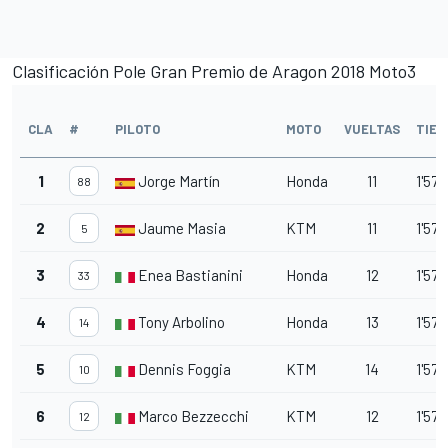
Clasificación Pole Gran Premio de Aragon 2018 Moto3
CLA
#
PILOTO
MOTO
VUELTAS
TIEM
1
Jorge Martín
Honda
11
1'57.
88
2
Jaume Masia
KTM
11
1'57.
5
3
Enea Bastianini
Honda
12
1'57.
33
4
Tony Arbolino
Honda
13
1'57.
14
5
Dennis Foggia
KTM
14
1'57.
10
6
Marco Bezzecchi
KTM
12
1'57.
12