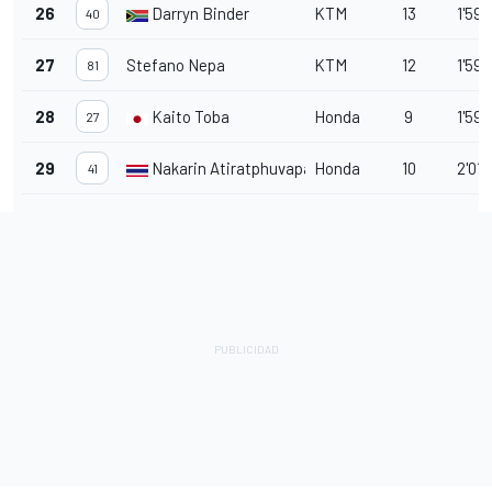
26
Darryn Binder
KTM
13
1'59.
40
27
Stefano Nepa
KTM
12
1'59.
81
28
Kaito Toba
Honda
9
1'59.
27
29
Nakarin Atiratphuvapat
Honda
10
2'01.
41