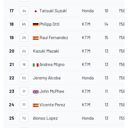
17
Tatsuki Suzuki
Honda
10
1'58.
24
18
Philipp Ottl
KTM
14
1'58.
65
19
Raul Fernandez
KTM
15
1'58.
25
20
Kazuki Mazaki
KTM
13
1'58.
22
21
Andrea Migno
KTM
13
1'58.
16
22
Jeremy Alcoba
Honda
13
1'58.
52
23
John McPhee
KTM
11
1'58.
17
24
Vicente Perez
KTM
13
1'58.
77
25
Alonso Lopez
Honda
13
1'59.
72