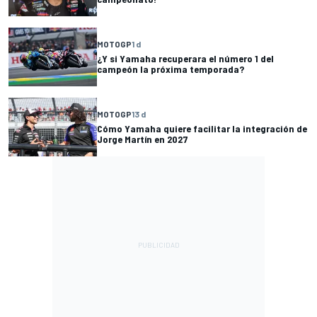
MOTOGP
1 d
¿Y si Yamaha recuperara el número 1 del
campeón la próxima temporada?
MOTOGP
13 d
Cómo Yamaha quiere facilitar la integración de
Jorge Martín en 2027