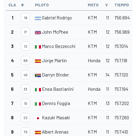
CLA
#
PILOTO
MOTO
V
TIEMPO
1
Gabriel Rodrigo
KTM
11
1'56.894
19
2
John McPhee
KTM
12
1'56.969
17
3
Marco Bezzecchi
KTM
12
1'57.014
12
4
Jorge Martín
Honda
12
1'57.118
88
5
Darryn Binder
KTM
14
1'57.120
40
6
Enea Bastianini
Honda
11
1'57.194
33
7
Dennis Foggia
KTM
13
1'57.202
10
8
Kazuki Masaki
KTM
11
1'57.260
22
9
Albert Arenas
KTM
11
1'57.410
75