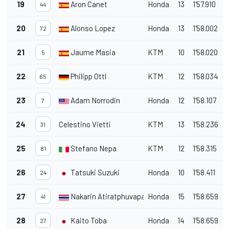
19
Aron Canet
Honda
13
1'57.910
44
20
Alonso Lopez
Honda
13
1'58.002
72
21
Jaume Masia
KTM
10
1'58.020
5
22
Philipp Ottl
KTM
12
1'58.034
65
23
Adam Norrodin
Honda
12
1'58.107
7
24
Celestino Vietti
KTM
13
1'58.236
31
25
Stefano Nepa
KTM
12
1'58.315
81
26
Tatsuki Suzuki
Honda
10
1'58.411
24
27
Nakarin Atiratphuvapat
Honda
15
1'58.659
41
28
Kaito Toba
Honda
14
1'58.659
27