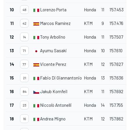
10
Lorenzo Porta
Honda
11
1'57.453
48
11
Marcos Ramírez
KTM
9
1'57.476
42
12
Tony Arbolino
Honda
11
1'57.507
14
13
Ayumu Sasaki
Honda
10
1'57.610
71
14
Vicente Perez
KTM
12
1'57.627
77
15
Fabio Di Giannantonio
Honda
13
1'57.636
21
16
Jakub Kornfeil
KTM
11
1'57.692
84
17
Niccolò Antonelli
Honda
14
1'57.755
23
18
Andrea Migno
KTM
12
1'57.862
16