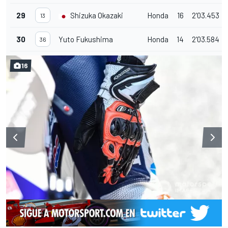
29
Shizuka Okazaki
Honda
16
2'03.453
13
30
Yuto Fukushima
Honda
14
2'03.584
36
16