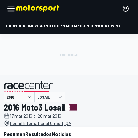
FÓRMULA 1
INDYCAR
MOTOGP
NASCAR CUP
FÓRMULA E
WRC
LOSAIL
presentado por
2016 Moto3 Losail
17 mar 2016 al 20 mar 2016
Losail International Circuit, QA
Resumen
Resultados
Noticias