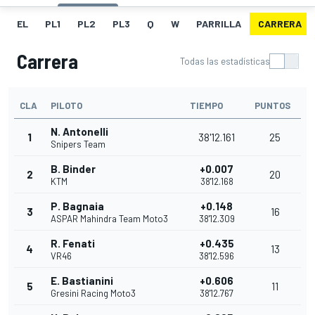
EL
PL1
PL2
PL3
Q
W
PARRILLA
CARRERA
Carrera
Todas las estadísticas
CLA
PILOTO
TIEMPO
PUNTOS
N. Antonelli
1
38'12.161
25
Snipers Team
B. Binder
+0.007
2
20
KTM
38'12.168
P. Bagnaia
+0.148
3
16
ASPAR Mahindra Team Moto3
38'12.309
R. Fenati
+0.435
4
13
VR46
38'12.596
E. Bastianini
+0.606
5
11
Gresini Racing Moto3
38'12.767