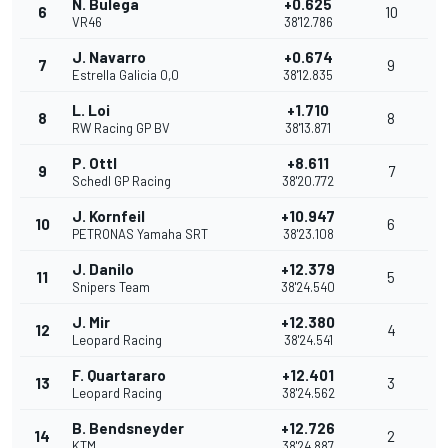
N. Bulega
+0.625
6
10
VR46
38'12.786
J. Navarro
+0.674
7
9
Estrella Galicia 0,0
38'12.835
L. Loi
+1.710
8
8
RW Racing GP BV
38'13.871
P. Ottl
+8.611
9
7
Schedl GP Racing
38'20.772
J. Kornfeil
+10.947
10
6
PETRONAS Yamaha SRT
38'23.108
J. Danilo
+12.379
11
5
Snipers Team
38'24.540
J. Mir
+12.380
12
4
Leopard Racing
38'24.541
F. Quartararo
+12.401
13
3
Leopard Racing
38'24.562
B. Bendsneyder
+12.726
14
2
KTM
38'24.887