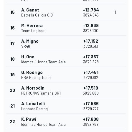
A. Canet
+12.784
15
1
Estrella Galicia 0,0
38'24.945
M. Herrera
+12.939
16
Team Laglisse
38'25.100
A. Migno
+17.152
17
VR46
38'29.313
H. Ono
+17.367
18
Idemitsu Honda Team Asia
38'29.528
G. Rodrigo
+17.451
19
RBA Racing Team
38'29.612
A. Norrodin
+17.519
20
PETRONAS Yamaha SRT
38'29.680
A. Locatelli
+17.566
21
Leopard Racing
38'29.727
K. Pawi
+17.608
22
Idemitsu Honda Team Asia
38'29.769