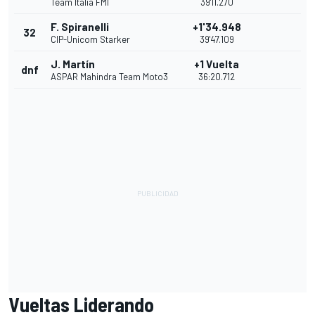
Team Italia FMI
39'11.270
F. Spiranelli
+1'34.948
32
CIP-Unicom Starker
39'47.109
J. Martín
+1 Vuelta
dnf
ASPAR Mahindra Team Moto3
36:20.712
Vueltas Liderando