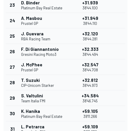
D. Binder
+31.939
23
Platinum Bay Real Estate
38'44.100
A. Masbou
+31.949
24
Prustel GP
38'44.110
J. Guevara
+32.120
25
RBA Racing Team
38'44.281
F. Di Giannantonio
+32.333
26
Gresini Racing Moto3
38'44.494
J. McPhee
+32.547
27
Prustel GP
38'44.708
T. Suzuki
+32.812
28
CIP-Unicom Starker
38'44.973
S. Valtulini
+34.584
29
Team Italia FMI
38'46.745
K. Hanika
+59.105
30
Platinum Bay Real Estate
39'11.266
L. Petrarca
+59.109
31