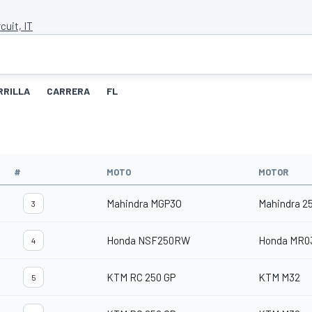
cuit, IT
RRILLA
CARRERA
FL
#
MOTO
MOTOR
Mahindra MGP3O
Mahindra 2
3
Honda NSF250RW
Honda MR0
4
KTM RC 250 GP
KTM M32
5