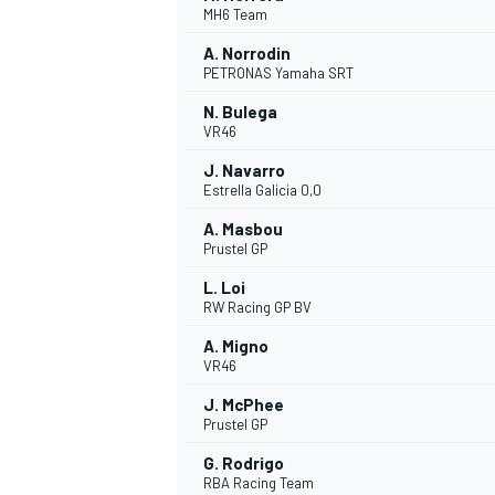
MH6 Team
A. Norrodin
PETRONAS Yamaha SRT
N. Bulega
VR46
J. Navarro
Estrella Galicia 0,0
NASCAR CUP
A. Masbou
Prustel GP
L. Loi
RW Racing GP BV
A. Migno
VR46
J. McPhee
Prustel GP
G. Rodrigo
RBA Racing Team