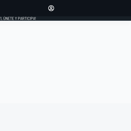
favoritos
Haz que se oiga tu voz
comentando artículos.
1, ÚNETE Y PARTICIPA!
INICIAR SESIÓN
EDICIÓN
LATINOAMÉRICA