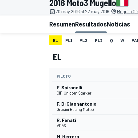
2016 Moto3 Mugello
|
INDYCAR
20 may 2016 al 22 may 2016
Mugello Cir
Resumen
Resultados
Noticias
EL
PL1
PL2
PL3
Q
W
PA
EL
PILOTO
F. Spiranelli
CIP-Unicom Starker
MOTOGP
F. Di Giannantonio
Gresini Racing Moto3
R. Fenati
VR46
M. Herrera