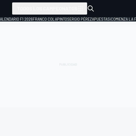
TODOS LOS CAMPEONATOS
ALENDARIO F1 2026
FRANCO COLAPINTO
SERGIO PÉREZ
APUESTAS
¡COMIENZA LA F