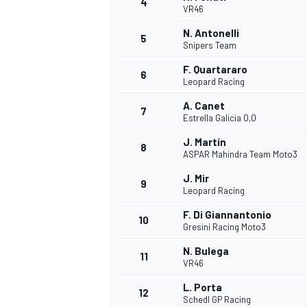
4
VR46
N. Antonelli
5
Snipers Team
F. Quartararo
6
Leopard Racing
A. Canet
7
Estrella Galicia 0,0
NASCAR CUP
J. Martín
8
ASPAR Mahindra Team Moto3
J. Mir
9
Leopard Racing
F. Di Giannantonio
10
Gresini Racing Moto3
N. Bulega
11
VR46
L. Porta
12
Schedl GP Racing