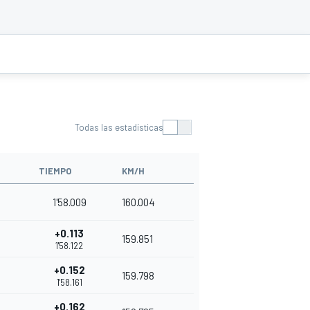
Todas las estadísticas
TIEMPO
KM/H
1'58.009
160.004
+0.113
159.851
1'58.122
+0.152
159.798
1'58.161
+0.162