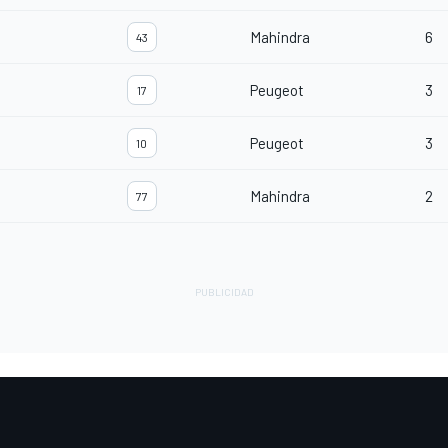
Mahindra
6
43
Peugeot
3
17
Peugeot
3
10
Mahindra
2
77