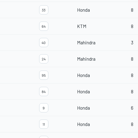
Honda
8
33
KTM
8
64
Mahindra
3
40
Mahindra
8
24
Honda
8
95
Honda
8
84
Honda
6
9
Honda
8
11