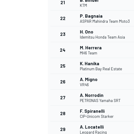
B. Binder
21
KTM
P. Bagnaia
22
ASPAR Mahindra Team Moto3
H. Ono
23
Idemitsu Honda Team Asia
M. Herrera
24
MH6 Team
K. Hanika
25
Platinum Bay Real Estate
A. Migno
26
VR46
A. Norrodin
27
PETRONAS Yamaha SRT
F. Spiranelli
28
CIP-Unicom Starker
A. Locatelli
29
Leopard Racing