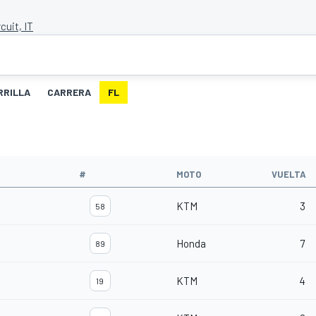
cuit, IT
RRILLA
CARRERA
FL
#
MOTO
VUELTA
KTM
3
58
Honda
7
89
KTM
4
19