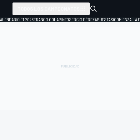
TODOS LOS CAMPEONATOS
ALENDARIO F1 2026
FRANCO COLAPINTO
SERGIO PÉREZ
APUESTAS
¡COMIENZA LA F