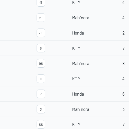
KTM
4
41
Mahindra
4
21
Honda
2
76
KTM
7
6
Mahindra
8
98
KTM
4
16
Honda
6
7
Mahindra
3
3
KTM
7
55