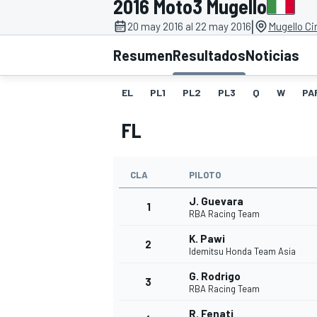
2016 Moto3 Mugello
|
INDYCAR
20 may 2016 al 22 may 2016
Mugello Cir
Resumen
Resultados
Noticias
EL
PL1
PL2
PL3
Q
W
PA
FL
CLA
PILOTO
J. Guevara
1
RBA Racing Team
MOTOGP
K. Pawi
2
Idemitsu Honda Team Asia
G. Rodrigo
3
RBA Racing Team
R. Fenati