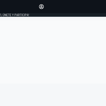
favoritos
Haz que se oiga tu voz
comentando artículos.
1, ÚNETE Y PARTICIPA!
INICIAR SESIÓN
EDICIÓN
LATINOAMÉRICA