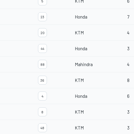
KTM
6
5
Honda
7
23
KTM
4
20
Honda
3
44
Mahindra
4
88
KTM
8
36
Honda
6
4
KTM
3
8
KTM
3
48