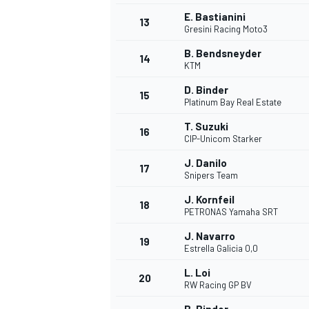
E. Bastianini
FÓRMULA E
13
Gresini Racing Moto3
B. Bendsneyder
14
KTM
D. Binder
15
Platinum Bay Real Estate
T. Suzuki
16
CIP-Unicom Starker
J. Danilo
17
Snipers Team
J. Kornfeil
18
PETRONAS Yamaha SRT
WRC
J. Navarro
19
Estrella Galicia 0,0
L. Loi
20
RW Racing GP BV