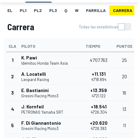
EL
PL1
PL2
PL3
Q
W
PARRILLA
CARRERA
Carrera
Todas las estadísticas
CLA
PILOTO
TIEMPO
PUNTOS
K. Pawi
1
47'07.763
25
Idemitsu Honda Team Asia
A. Locatelli
+11.131
2
20
Leopard Racing
47'18.894
E. Bastianini
+13.359
3
16
Gresini Racing Moto3
47'21.122
J. Kornfeil
+18.541
4
13
PETRONAS Yamaha SRT
47'26.304
F. Di Giannantonio
+20.620
5
11
Gresini Racing Moto3
47'28.383