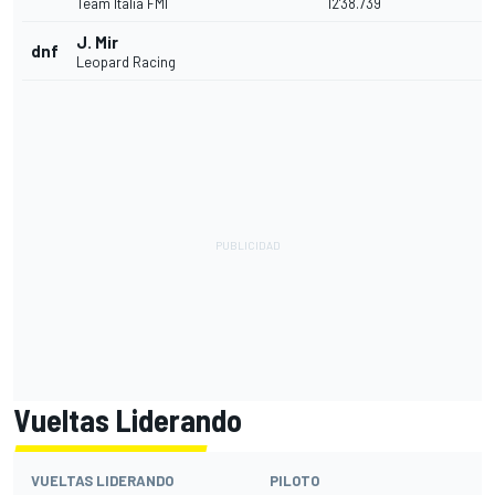
Team Italia FMI
12'38.739
J. Mir
dnf
Leopard Racing
Vueltas Liderando
VUELTAS LIDERANDO
PILOTO