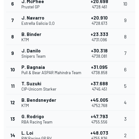
J. McPhee
+20.698
6
10
Prustel GP
47'28.461
J. Navarro
+20.910
7
9
Estrella Galicia 0,0
47'28.673
B. Binder
+23.333
8
8
KTM
47'31.096
J. Danilo
+30.318
9
7
Snipers Team
47'38.081
P. Bagnaia
+31.095
10
6
Pull & Bear ASPAR Mahindra Team
47'38.858
T. Suzuki
+37.688
11
5
CIP-Unicom Starker
47'45.451
B. Bendsneyder
+45.005
12
4
KTM
47'52.768
G. Rodrigo
+47.793
13
3
RBA Racing Team
47'55.556
L. Loi
+48.073
14
2
RW Racing GP BV
47'55.836