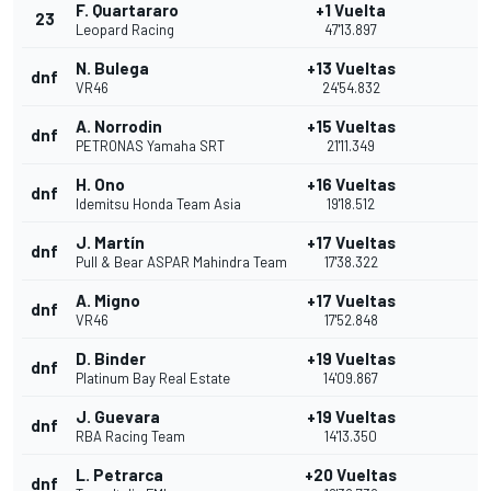
F. Quartararo
+1 Vuelta
23
Leopard Racing
47'13.897
N. Bulega
+13 Vueltas
dnf
VR46
24'54.832
A. Norrodin
+15 Vueltas
dnf
PETRONAS Yamaha SRT
21'11.349
H. Ono
+16 Vueltas
dnf
Idemitsu Honda Team Asia
19'18.512
J. Martín
+17 Vueltas
dnf
Pull & Bear ASPAR Mahindra Team
17'38.322
A. Migno
+17 Vueltas
dnf
VR46
17'52.848
D. Binder
+19 Vueltas
dnf
Platinum Bay Real Estate
14'09.867
J. Guevara
+19 Vueltas
dnf
RBA Racing Team
14'13.350
L. Petrarca
+20 Vueltas
dnf