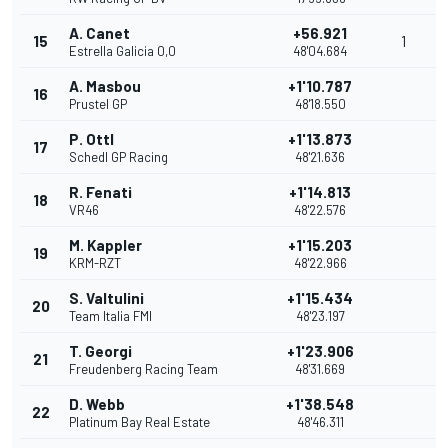
A. Canet
+56.921
15
1
Estrella Galicia 0,0
48'04.684
A. Masbou
+1'10.787
16
Prustel GP
48'18.550
P. Ottl
+1'13.873
17
Schedl GP Racing
48'21.636
R. Fenati
+1'14.813
18
VR46
48'22.576
M. Kappler
+1'15.203
19
KRM-RZT
48'22.966
S. Valtulini
+1'15.434
20
Team Italia FMI
48'23.197
T. Georgi
+1'23.906
21
Freudenberg Racing Team
48'31.669
D. Webb
+1'38.548
22
Platinum Bay Real Estate
48'46.311