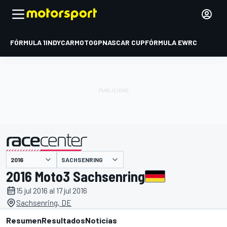
FÓRMULA 1
INDYCAR
MOTOGP
NASCAR CUP
FÓRMULA E
WRC
SACHSENRING
presentado por
2016 Moto3 Sachsenring
15 jul 2016 al 17 jul 2016
Sachsenring, DE
Resumen
Resultados
Noticias