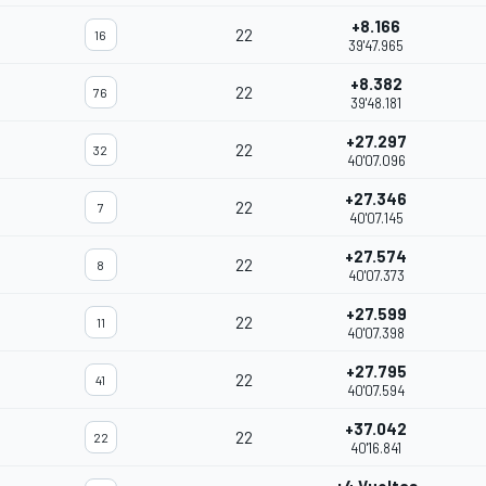
+8.166
22
16
39'47.965
+8.382
22
76
39'48.181
+27.297
22
32
40'07.096
+27.346
22
7
40'07.145
+27.574
22
8
40'07.373
+27.599
22
11
40'07.398
+27.795
22
41
40'07.594
+37.042
22
22
40'16.841