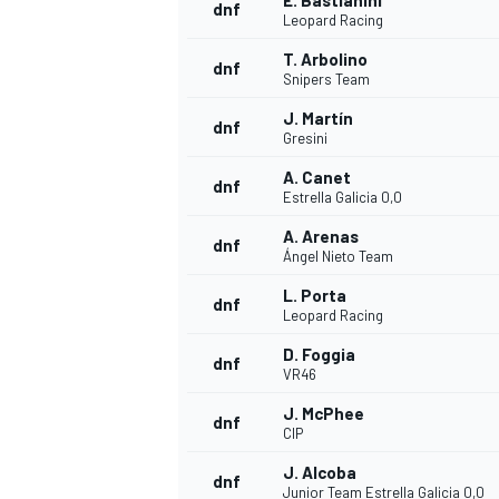
E. Bastianini
dnf
Leopard Racing
T. Arbolino
dnf
Snipers Team
J. Martín
dnf
Gresini
A. Canet
dnf
Estrella Galicia 0,0
A. Arenas
dnf
Ángel Nieto Team
L. Porta
dnf
Leopard Racing
D. Foggia
dnf
VR46
J. McPhee
dnf
CIP
J. Alcoba
dnf
Junior Team Estrella Galicia 0,0