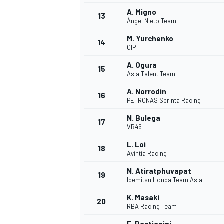
A. Migno
FÓRMULA E
13
Ángel Nieto Team
M. Yurchenko
14
CIP
A. Ogura
15
Asia Talent Team
A. Norrodin
16
PETRONAS Sprinta Racing
N. Bulega
17
VR46
L. Loi
18
Avintia Racing
WRC
N. Atiratphuvapat
19
Idemitsu Honda Team Asia
K. Masaki
20
RBA Racing Team