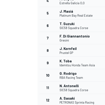
4
Estrella Galicia 0,0
J. Masiá
5
Platinum Bay Real Estate
T. Suzuki
6
SIC58 Squadra Corse
F. Di Giannantonio
7
Gresini
NASCAR CUP
J. Kornfeil
8
Prustel GP
K. Toba
9
Idemitsu Honda Team Asia
G. Rodrigo
10
RBA Racing Team
N. Antonelli
11
SIC58 Squadra Corse
A. Sasaki
12
PETRONAS Sprinta Racing