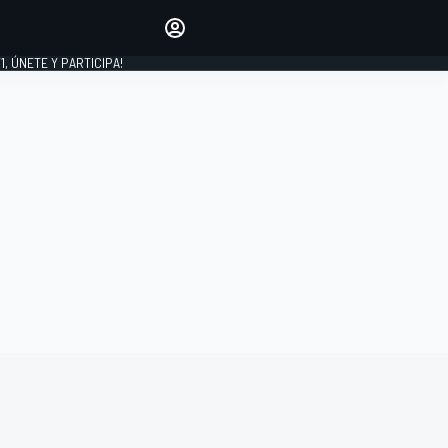
favoritos
Haz que se oiga tu voz
comentando artículos.
1, ÚNETE Y PARTICIPA!
INICIAR SESIÓN
EDICIÓN
LATINOAMÉRICA