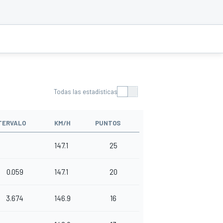
Todas las estadísticas
TERVALO
KM/H
PUNTOS
147.1
25
0.059
147.1
20
3.674
146.9
16