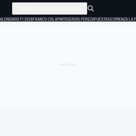
TODOS LOS CAMPEONATOS
ALENDARIO F1 2026
FRANCO COLAPINTO
SERGIO PÉREZ
APUESTAS
¡COMIENZA LA F