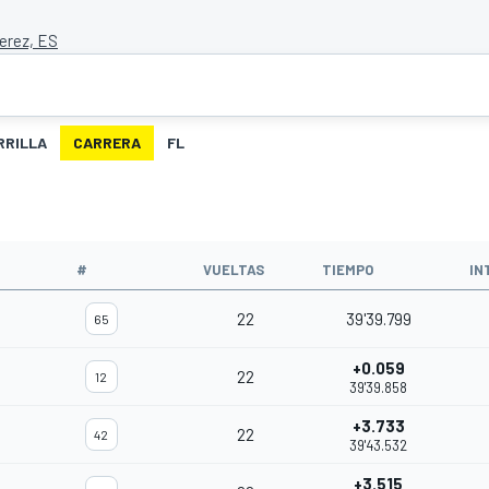
Jerez, ES
RRILLA
CARRERA
FL
#
VUELTAS
TIEMPO
IN
22
39'39.799
65
+0.059
22
12
39'39.858
+3.733
22
42
39'43.532
+3.515