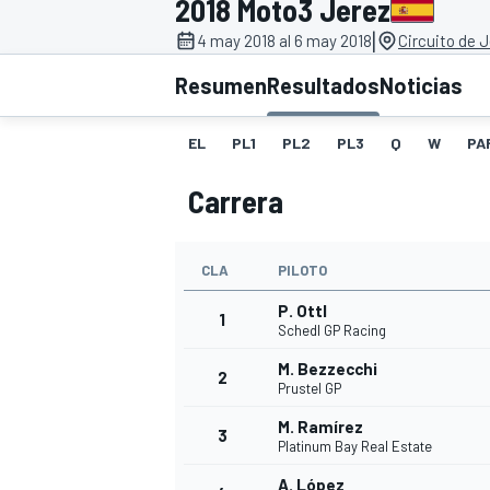
2018 Moto3 Jerez
|
INDYCAR
4 may 2018 al 6 may 2018
Circuito de 
Resumen
Resultados
Noticias
EL
PL1
PL2
PL3
Q
W
PA
Carrera
CLA
PILOTO
P. Ottl
1
Schedl GP Racing
MOTOGP
M. Bezzecchi
2
Prustel GP
M. Ramírez
3
Platinum Bay Real Estate
A. López