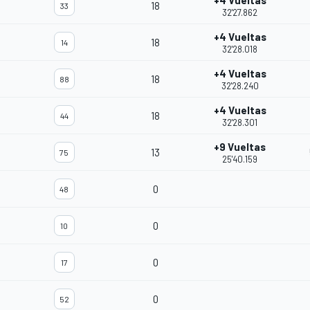
+4 Vueltas
18
33
32'27.862
+4 Vueltas
18
14
32'28.018
+4 Vueltas
18
88
32'28.240
+4 Vueltas
18
44
32'28.301
+9 Vueltas
13
75
25'40.159
0
48
0
10
0
17
0
52