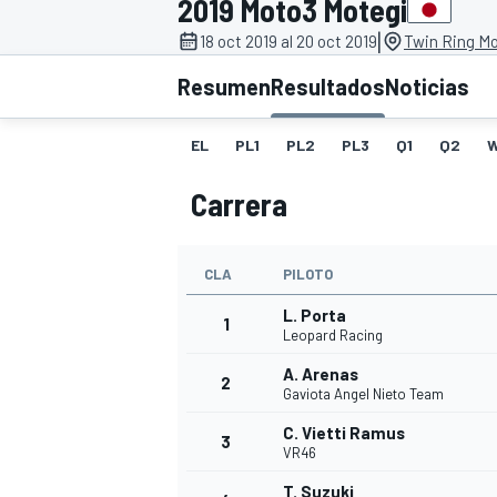
2019 Moto3 Motegi
|
INDYCAR
18 oct 2019 al 20 oct 2019
Twin Ring Mo
Resumen
Resultados
Noticias
EL
PL1
PL2
PL3
Q1
Q2
Carrera
CLA
PILOTO
L. Porta
1
Leopard Racing
MOTOGP
A. Arenas
2
Gaviota Angel Nieto Team
C. Vietti Ramus
3
VR46
T. Suzuki