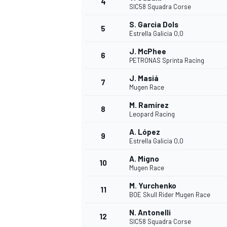
4
SIC58 Squadra Corse
S. Garcia Dols
5
Estrella Galicia 0,0
J. McPhee
6
PETRONAS Sprinta Racing
J. Masiá
7
Mugen Race
NASCAR CUP
M. Ramírez
8
Leopard Racing
A. López
9
Estrella Galicia 0,0
A. Migno
10
Mugen Race
M. Yurchenko
11
BOE Skull Rider Mugen Race
N. Antonelli
12
SIC58 Squadra Corse