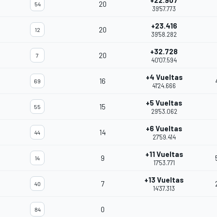
+22.907
20
54
39'57.773
+23.416
20
12
39'58.282
+32.728
20
7
40'07.594
+4 Vueltas
16
69
41'24.666
+5 Vueltas
15
55
29'53.062
+6 Vueltas
14
44
27'59.414
+11 Vueltas
9
14
17'53.771
+13 Vueltas
7
40
14'37.313
0
84