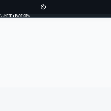
favoritos
Haz que se oiga tu voz
comentando artículos.
1, ÚNETE Y PARTICIPA!
INICIAR SESIÓN
EDICIÓN
LATINOAMÉRICA