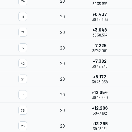
20
24
39'35.155
+0.437
20
11
39'35.303
+3.648
20
17
39'38.514
+7.225
20
5
39'42.091
+7.382
20
42
39'42.248
+8.172
20
21
39'43.038
+12.054
20
16
39'46.920
+12.296
20
76
39'47.162
+13.295
20
23
39'48.161