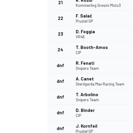
R. Rossi
21
Kommerling Gresini Moto3
F. Salač
22
Prustel GP
D. Foggia
23
VR46
T. Booth-Amos
24
CIP
R. Fenati
dnf
Snipers Team
A. Canet
dnf
Sterilgarda Max Racing Team
T. Arbolino
dnf
Snipers Team
D. Binder
dnf
CIP
J. Kornfeil
dnf
Prustel GP