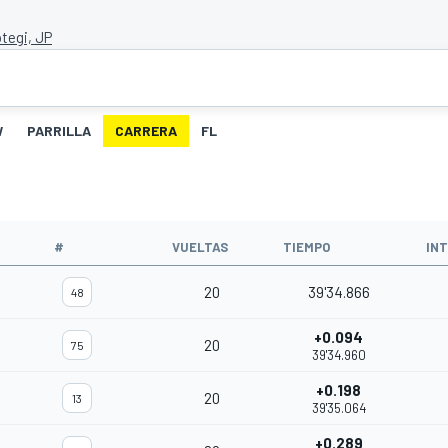
tegi, JP
W
PARRILLA
CARRERA
FL
#
VUELTAS
TIEMPO
IN
20
39'34.866
48
+0.094
20
75
39'34.960
+0.198
20
13
39'35.064
+0.289