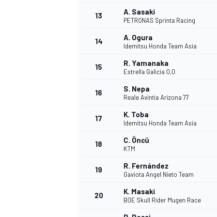
A. Sasaki
FÓRMULA E
13
PETRONAS Sprinta Racing
A. Ogura
14
Idemitsu Honda Team Asia
R. Yamanaka
15
Estrella Galicia 0,0
S. Nepa
16
Reale Avintia Arizona 77
K. Toba
17
Idemitsu Honda Team Asia
C. Öncü
18
KTM
WRC
R. Fernández
19
Gaviota Angel Nieto Team
K. Masaki
20
BOE Skull Rider Mugen Race