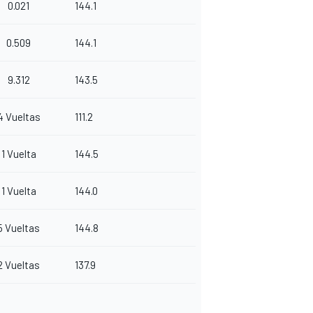
0.021
144.1
0.509
144.1
9.312
143.5
4 Vueltas
111.2
1 Vuelta
144.5
1 Vuelta
144.0
5 Vueltas
144.8
2 Vueltas
137.9