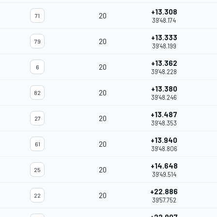
+13.308
20
71
39'48.174
+13.333
20
79
39'48.199
+13.362
20
6
39'48.228
+13.380
20
82
39'48.246
+13.487
20
27
39'48.353
+13.940
20
61
39'48.806
+14.648
20
25
39'49.514
+22.886
20
22
39'57.752