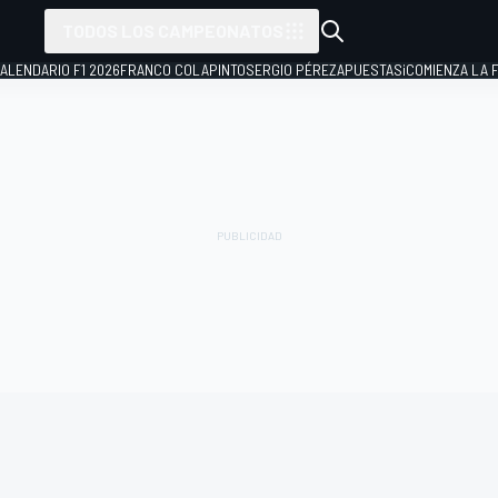
TODOS LOS CAMPEONATOS
ALENDARIO F1 2026
FRANCO COLAPINTO
SERGIO PÉREZ
APUESTAS
¡COMIENZA LA F