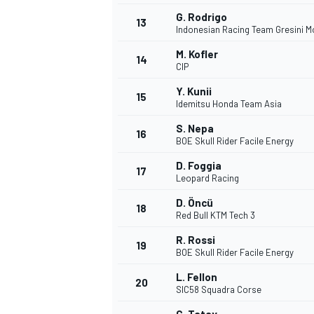
G. Rodrigo
FÓRMULA E
13
Indonesian Racing Team Gresini M
M. Kofler
14
CIP
Y. Kunii
15
Idemitsu Honda Team Asia
S. Nepa
16
BOE Skull Rider Facile Energy
D. Foggia
17
Leopard Racing
D. Öncü
18
Red Bull KTM Tech 3
WRC
R. Rossi
19
BOE Skull Rider Facile Energy
L. Fellon
20
SIC58 Squadra Corse