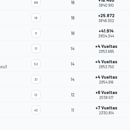
+18.480
18
99
38'40.910
+25.872
18
19
38'48.302
+41.914
18
11
39'04.344
+4 Vueltas
14
17
29'53.685
+4 Vueltas
14
52
oto3
29'53.750
+4 Vueltas
14
31
29'54.916
+6 Vueltas
12
12
25'38.517
+7 Vueltas
11
43
23'30.814