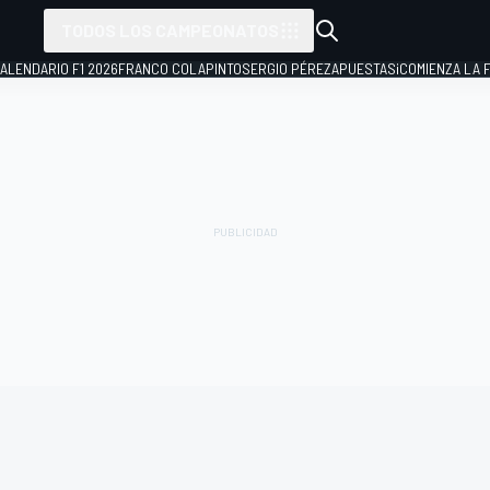
TODOS LOS CAMPEONATOS
ALENDARIO F1 2026
FRANCO COLAPINTO
SERGIO PÉREZ
APUESTAS
¡COMIENZA LA F