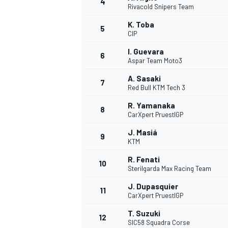
4
Rivacold Snipers Team
K. Toba
5
CIP
I. Guevara
6
Aspar Team Moto3
A. Sasaki
7
Red Bull KTM Tech 3
NASCAR CUP
R. Yamanaka
8
CarXpert PruestlGP
J. Masiá
9
KTM
R. Fenati
10
Sterilgarda Max Racing Team
J. Dupasquier
11
CarXpert PruestlGP
T. Suzuki
12
SIC58 Squadra Corse