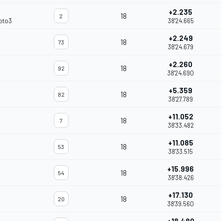
+2.235
18
2
oto3
38'24.665
+2.249
18
73
38'24.679
+2.260
18
92
38'24.690
+5.359
18
82
38'27.789
+11.052
18
7
38'33.482
+11.085
18
53
38'33.515
+15.996
18
54
38'38.426
+17.130
18
20
38'39.560