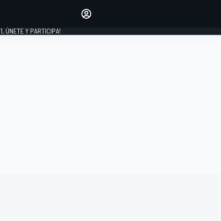
favoritos
Haz que se oiga tu voz
comentando artículos.
1, ÚNETE Y PARTICIPA!
INICIAR SESIÓN
EDICIÓN
LATINOAMÉRICA