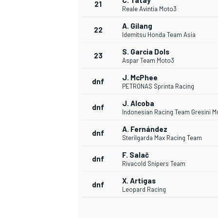
C. Tatay
21
Reale Avintia Moto3
A. Gilang
22
Idemitsu Honda Team Asia
S. Garcia Dols
23
Aspar Team Moto3
J. McPhee
dnf
PETRONAS Sprinta Racing
J. Alcoba
dnf
Indonesian Racing Team Gresini M
A. Fernández
dnf
Sterilgarda Max Racing Team
F. Salač
dnf
Rivacold Snipers Team
X. Artigas
dnf
Leopard Racing