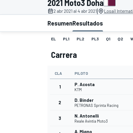
2021 Moto3 Doha
|
INDYCAR
2 abr 2021 al 4 abr 2021
Losail Internat
Resumen
Resultados
EL
PL1
PL2
PL3
Q1
Q2
Carrera
CLA
PILOTO
P. Acosta
1
KTM
MOTOGP
D. Binder
2
PETRONAS Sprinta Racing
N. Antonelli
3
Reale Avintia Moto3
A. Migno