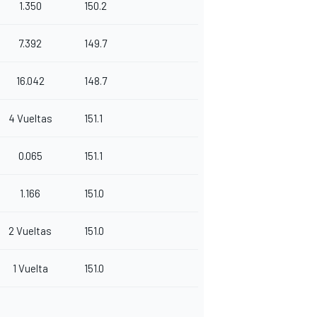
1.350
150.2
7.392
149.7
16.042
148.7
4 Vueltas
151.1
0.065
151.1
1.166
151.0
2 Vueltas
151.0
1 Vuelta
151.0