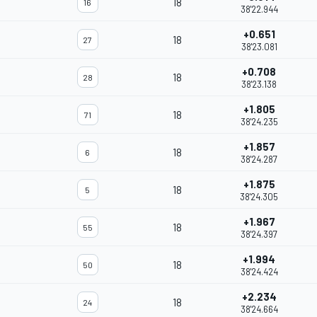
18
16
38'22.944
+0.651
18
27
38'23.081
+0.708
18
28
38'23.138
+1.805
18
71
38'24.235
+1.857
18
6
38'24.287
+1.875
18
5
38'24.305
+1.967
18
55
38'24.397
+1.994
18
50
38'24.424
+2.234
18
24
38'24.664