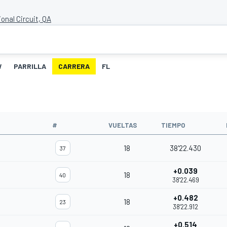
ional Circuit, QA
W
PARRILLA
CARRERA
FL
#
VUELTAS
TIEMPO
18
38'22.430
37
+0.039
18
40
38'22.469
+0.482
18
23
38'22.912
+0.514