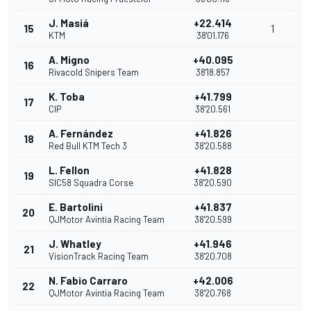
J. Masiá
+22.414
15
1
KTM
38'01.176
A. Migno
+40.095
16
Rivacold Snipers Team
38'18.857
K. Toba
+41.799
17
CIP
38'20.561
A. Fernández
+41.826
18
Red Bull KTM Tech 3
38'20.588
L. Fellon
+41.828
19
SIC58 Squadra Corse
38'20.590
E. Bartolini
+41.837
20
QJMotor Avintia Racing Team
38'20.599
J. Whatley
+41.946
21
VisionTrack Racing Team
38'20.708
N. Fabio Carraro
+42.006
22
QJMotor Avintia Racing Team
38'20.768