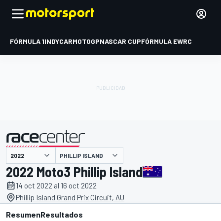
FÓRMULA 1
INDYCAR
MOTOGP
NASCAR CUP
FÓRMULA E
WRC
PHILLIP ISLAND
presentado por
2022 Moto3 Phillip Island
14 oct 2022 al 16 oct 2022
Phillip Island Grand Prix Circuit, AU
Resumen
Resultados