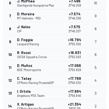
J. McPhee
+7.496
6
10
Sterilgarda Husqvarna Max
37'46.258
D. Moreira
+7.574
7
9
MT Helmets - MSI
37'46.336
J. Kelso
+7.575
8
8
CIP
37'46.337
D. Foggia
+16.794
9
7
Leopard Racing
37'55.556
R. Rossi
+16.831
10
6
SIC58 Squadra Corse
37'55.593
D. Muñoz
+17.066
11
5
BOE Motorsports
37'55.828
C. Tatay
+17.768
12
4
CFMoto Racing PruestelGP
37'56.530
I. Ortola
+17.884
13
3
Angeluss MTA Team
37'56.646
X. Artigas
+21.354
14
2
CFMoto Racing PruestelGP
38'00.116