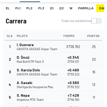
EL
PL1
PL2
PL3
Q1
Q2
W
PARRILLA
CAR
Carrera
Todas las estadísticas
CLA
PILOTO
TIEMPO
PUNTOS
I. Guevara
1
37'38.762
25
GAVIOTA GASGAS Aspar Team
D. Öncü
+0.345
2
20
Red Bull KTM Tech 3
37'39.107
S. Garcia Dols
+0.460
3
16
GAVIOTA GASGAS Aspar Team
37'39.222
A. Sasaki
+0.560
4
13
Sterilgarda Husqvarna Max
37'39.322
S. Nepa
+7.428
5
11
Angeluss MTA Team
37'46.190