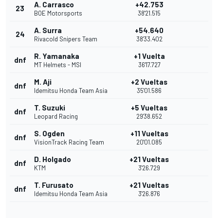
A. Carrasco
+42.753
23
BOE Motorsports
38'21.515
A. Surra
+54.640
24
Rivacold Snipers Team
38'33.402
R. Yamanaka
+1 Vuelta
dnf
MT Helmets - MSI
36'17.727
M. Aji
+2 Vueltas
dnf
Idemitsu Honda Team Asia
35'01.586
T. Suzuki
+5 Vueltas
dnf
Leopard Racing
29'38.652
S. Ogden
+11 Vueltas
dnf
VisionTrack Racing Team
20'01.085
D. Holgado
+21 Vueltas
dnf
KTM
3'26.729
T. Furusato
+21 Vueltas
dnf
Idemitsu Honda Team Asia
3'26.876