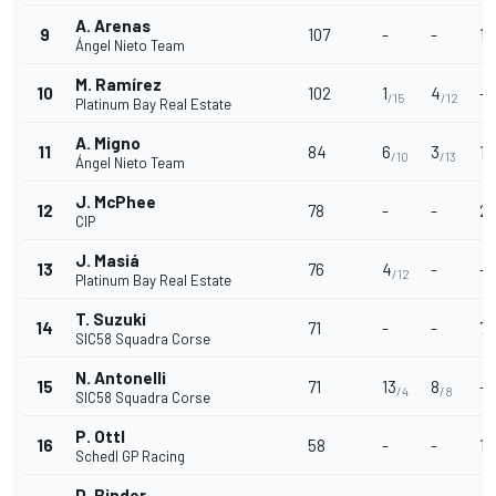
A. Arenas
9
107
-
-
1
/1
Ángel Nieto Team
M. Ramírez
10
102
1
4
-
/15
/12
Platinum Bay Real Estate
A. Migno
11
84
6
3
13
/10
/13
Ángel Nieto Team
J. McPhee
12
78
-
-
2
/
CIP
J. Masiá
13
76
4
-
-
/12
Platinum Bay Real Estate
T. Suzuki
14
71
-
-
7
/
SIC58 Squadra Corse
N. Antonelli
15
71
13
8
-
/4
/8
SIC58 Squadra Corse
P. Ottl
16
58
-
-
10
Schedl GP Racing
D. Binder