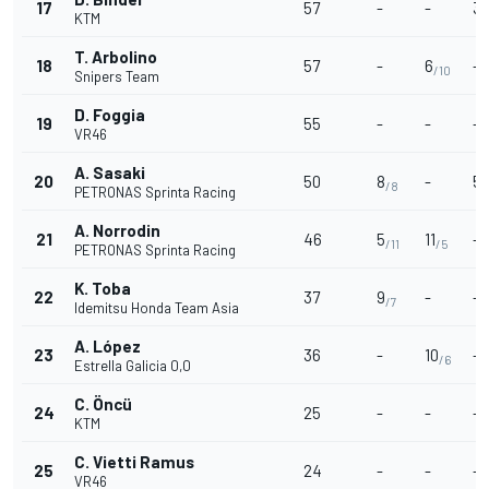
17
57
-
-
3
/
KTM
T. Arbolino
18
57
-
6
-
/10
Snipers Team
D. Foggia
19
55
-
-
-
VR46
A. Sasaki
20
50
8
-
5
/8
/
PETRONAS Sprinta Racing
A. Norrodin
21
46
5
11
-
/11
/5
PETRONAS Sprinta Racing
K. Toba
22
37
9
-
-
/7
Idemitsu Honda Team Asia
A. López
23
36
-
10
-
/6
Estrella Galicia 0,0
C. Öncü
24
25
-
-
-
KTM
C. Vietti Ramus
25
24
-
-
-
VR46