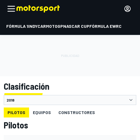
FÓRMULA 1
INDYCAR
MOTOGP
NASCAR CUP
FÓRMULA E
WRC
Clasificación
PILOTOS
EQUIPOS
CONSTRUCTORES
Pilotos