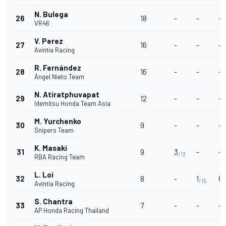
N. Bulega
26
18
-
-
-
VR46
V. Perez
27
16
-
-
-
Avintia Racing
R. Fernández
28
16
-
-
-
Ángel Nieto Team
N. Atiratphuvapat
29
12
-
-
-
Idemitsu Honda Team Asia
M. Yurchenko
30
9
-
-
-
Snipers Team
K. Masaki
31
9
3
-
-
/13
RBA Racing Team
L. Loi
32
8
-
1
6
/15
/
Avintia Racing
S. Chantra
33
7
-
-
-
AP Honda Racing Thailand