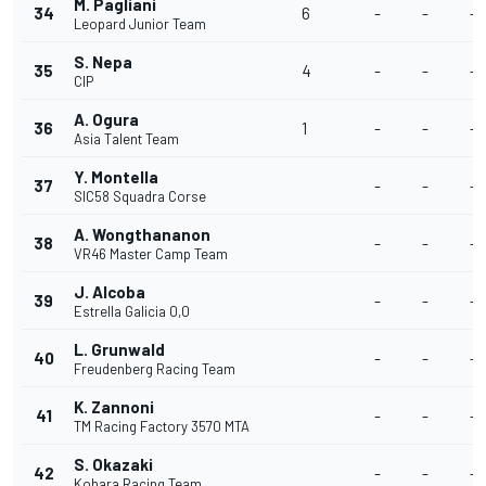
M. Pagliani
34
6
-
-
-
Leopard Junior Team
S. Nepa
35
4
-
-
-
CIP
A. Ogura
36
1
-
-
-
Asia Talent Team
Y. Montella
37
-
-
-
SIC58 Squadra Corse
A. Wongthananon
38
-
-
-
VR46 Master Camp Team
J. Alcoba
39
-
-
-
Estrella Galicia 0,0
L. Grunwald
40
-
-
-
Freudenberg Racing Team
K. Zannoni
41
-
-
-
TM Racing Factory 3570 MTA
S. Okazaki
42
-
-
-
Kohara Racing Team