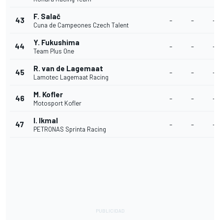
F. Salač
43
-
-
-
Cuna de Campeones Czech Talent
Y. Fukushima
44
-
-
-
Team Plus One
R. van de Lagemaat
45
-
-
-
Lamotec Lagemaat Racing
M. Kofler
46
-
-
-
Motosport Kofler
I. Ikmal
47
-
-
-
PETRONAS Sprinta Racing