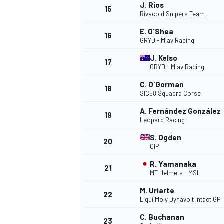
J. Ríos
15
FÓRMULA E
Rivacold Snipers Team
E. O'Shea
16
GRYD - Mlav Racing
J. Kelso
17
GRYD - Mlav Racing
C. O'Gorman
18
SIC58 Squadra Corse
A. Fernández González
19
Leopard Racing
S. Ogden
20
CIP
WRC
R. Yamanaka
21
MT Helmets - MSI
M. Uriarte
22
Liqui Moly Dynavolt Intact GP
C. Buchanan
23