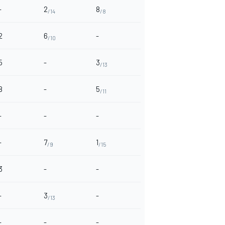
-
2
8
/14
/8
2
6
-
/10
5
-
3
/13
8
-
5
/11
-
-
-
-
7
1
/9
/15
3
-
-
-
3
-
/13
-
-
-