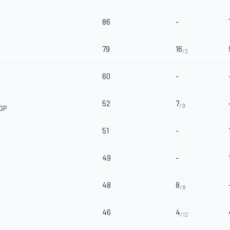
86
-
79
16
/3
60
-
52
7
/9
 GP
51
-
49
-
48
8
/8
46
4
/12