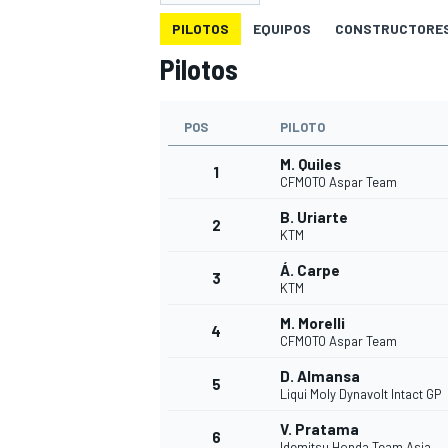
PILOTOS
EQUIPOS
CONSTRUCTORE
INDYCAR
Pilotos
POS
PILOTO
M. Quiles
1
CFMOTO Aspar Team
B. Uriarte
2
KTM
Á. Carpe
3
KTM
M. Morelli
MOTOGP
4
CFMOTO Aspar Team
D. Almansa
5
Liqui Moly Dynavolt Intact GP
V. Pratama
6
Idemitsu Honda Team Asia