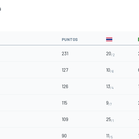
S
PUNTOS
231
20
/2
127
10
/6
126
13
/4
115
9
/7
109
25
/1
90
11
/5