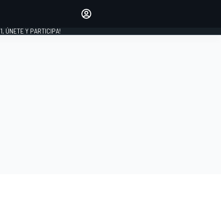
favoritos
Haz que se oiga tu voz
comentando artículos.
1, ÚNETE Y PARTICIPA!
INICIAR SESIÓN
EDICIÓN
LATINOAMÉRICA