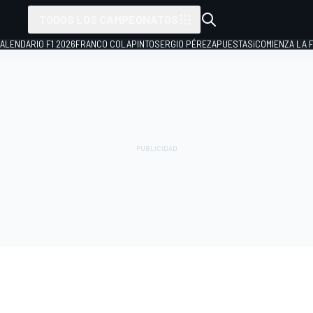
TODOS LOS CAMPEONATOS
ALENDARIO F1 2026
FRANCO COLAPINTO
SERGIO PÉREZ
APUESTAS
¡COMIENZA LA F