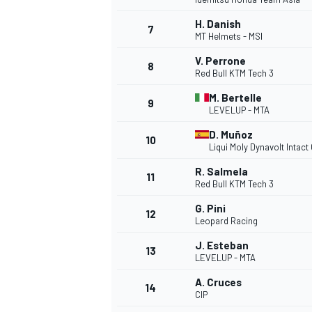
H. Danish
7
MT Helmets - MSI
V. Perrone
8
Red Bull KTM Tech 3
M. Bertelle
9
LEVELUP - MTA
NASCAR CUP
D. Muñoz
10
Liqui Moly Dynavolt Intact
R. Salmela
11
Red Bull KTM Tech 3
G. Pini
12
Leopard Racing
J. Esteban
13
LEVELUP - MTA
A. Cruces
14
CIP