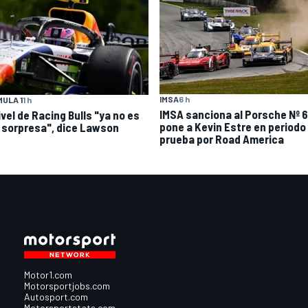
IMSA
6 h
ULA 1
1 h
IMSA sanciona al Porsche Nº 6
ivel de Racing Bulls "ya no es
pone a Kevin Estre en periodo
 sorpresa", dice Lawson
prueba por Road America
Motor1.com
Motorsportjobs.com
Autosport.com
Motorsportstats.com