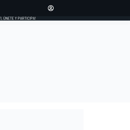
favoritos
Haz que se oiga tu voz
comentando artículos.
1, ÚNETE Y PARTICIPA!
INICIAR SESIÓN
EDICIÓN
LATINOAMÉRICA