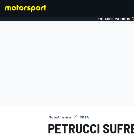
ENLACES RÁPIDOS:
C
FÓRMULA 1
MotoAmerica
COTA
PETRUCCI SUFR