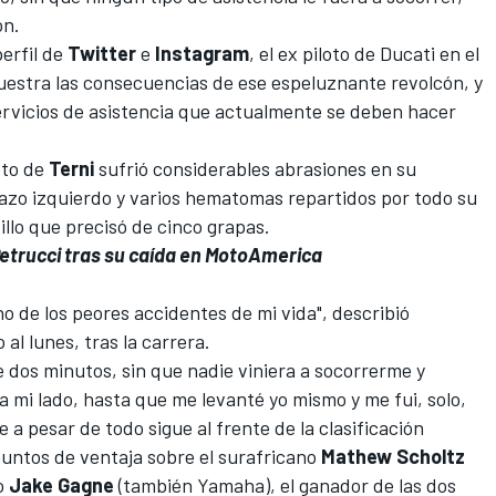
ón.
perfil de
Twitter
e
Instagram
, el ex piloto de Ducati en el
tra las consecuencias de ese espeluznante revolcón, y
ervicios de asistencia que actualmente se deben hacer
oto de
Terni
sufrió considerables abrasiones en su
razo izquierdo y varios hematomas repartidos por todo su
illo que precisó de cinco grapas.
 Petrucci tras su caída en MotoAmerica
 de los peores accidentes de mi vida", describió
al lunes, tras la carrera.
 dos minutos, sin que nadie viniera a socorrerme y
mi lado, hasta que me levanté yo mismo y me fui, solo,
e a pesar de todo sigue al frente de la clasificación
untos de ventaja sobre el surafricano
Mathew Scholtz
o
Jake Gagne
(también Yamaha), el ganador de las dos