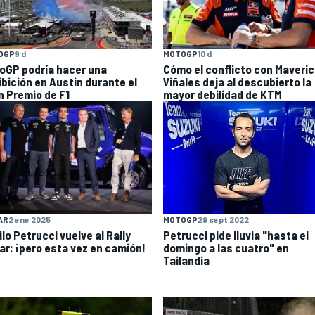
OGP
9 d
MOTOGP
10 d
oGP podría hacer una
Cómo el conflicto con Maveri
ibición en Austin durante el
Viñales deja al descubierto la
n Premio de F1
mayor debilidad de KTM
AR
2 ene 2025
MOTOGP
29 sept 2022
lo Petrucci vuelve al Rally
Petrucci pide lluvia "hasta el
ar: ¡pero esta vez en camión!
domingo a las cuatro" en
Tailandia