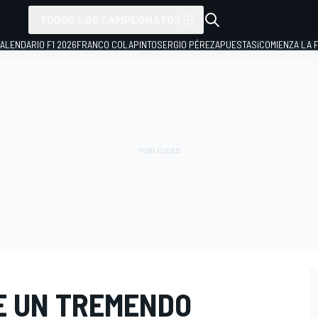
TODOS LOS CAMPEONATOS
ALENDARIO F1 2026
FRANCO COLAPINTO
SERGIO PÉREZ
APUESTAS
¡COMIENZA LA F
E UN TREMENDO