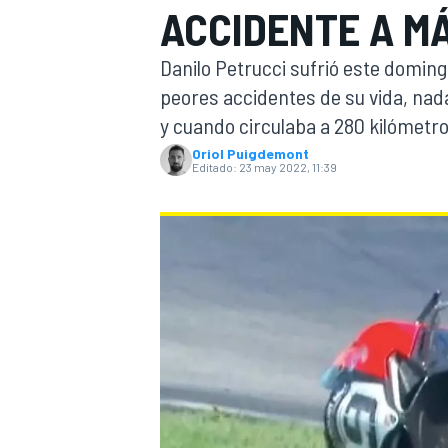
ACCIDENTE A M
INDYCAR
Danilo Petrucci sufrió este doming
peores accidentes de su vida, nada
y cuando circulaba a 280 kilómetro
Oriol Puigdemont
Editado:
23 may 2022, 11:39
MOTOGP