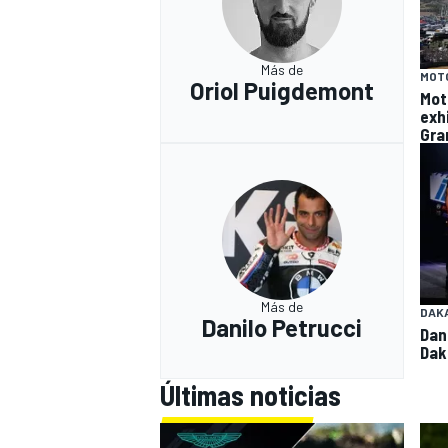
Más de
MOT
Oriol Puigdemont
Mot
exh
Gra
Más de
DAK
Danilo Petrucci
Dani
Dak
Últimas noticias