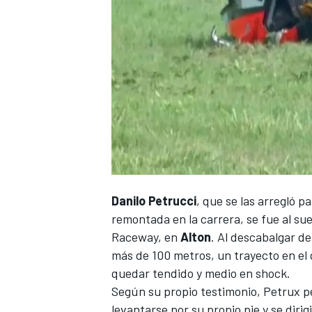
NASCAR CUP
Danilo Petrucci
, que se las arregló p
remontada en la carrera, se fue al sue
Raceway, en
Alton
. Al descabalgar d
más de 100 metros, un trayecto en el 
quedar tendido y medio en shock.
Según su propio testimonio, Petrux p
levantarse por su propio pie y se dirig