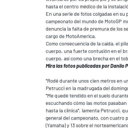
hasta el centro médico de la instalaci
FÓRMULA E
En una serie de fotos colgadas en su 
campeonato del mundo de MotoGP mues
denuncia la falta de premura de los s
cargo de MotoAmerica.
Como consecuencia de la caída, el pil
cuerpo, una fuerte contusión en el b
cuerpo, así como una brecha en el tob
Mira las fotos publicadas por Danilo
"Rodé durante unos cien metros en uno
Petrucci en la madrugada del domingo 
WRC
"Me quedé tendido en el suelo durante
escuchando cómo las motos pasaban a 
hasta la clínica", lamenta Petrucci, qu
general del campeonato, con cuatro p
(Yamaha) y 13 sobre el norteamerican