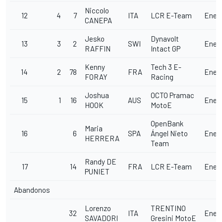
Niccolo
12
4
7
ITA
LCR E-Team
Ener
CANEPA
Jesko
Dynavolt
13
3
2
SWI
Ener
RAFFIN
Intact GP
Kenny
Tech 3 E-
14
2
78
FRA
Ener
FORAY
Racing
Joshua
OCTO Pramac
15
1
16
AUS
Ener
HOOK
MotoE
OpenBank
Maria
16
6
SPA
Ángel Nieto
Ener
HERRERA
Team
Randy DE
17
14
FRA
LCR E-Team
Ener
PUNIET
Abandonos
Lorenzo
TRENTINO
32
ITA
Ener
SAVADORI
Gresini MotoE