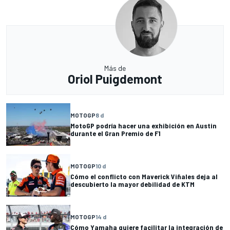
Más de
Oriol Puigdemont
MOTOGP
8 d
MotoGP podría hacer una exhibición en Austin
durante el Gran Premio de F1
MOTOGP
10 d
Cómo el conflicto con Maverick Viñales deja al
descubierto la mayor debilidad de KTM
MOTOGP
14 d
Cómo Yamaha quiere facilitar la integración de