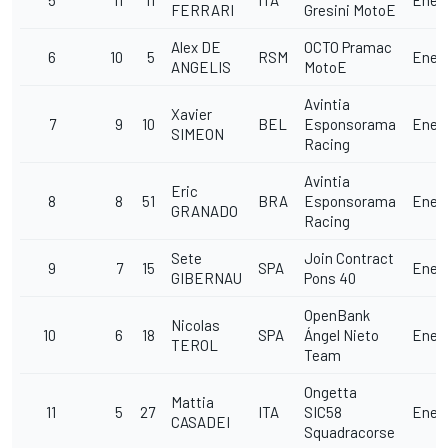
5
11
11
ITA
Ener
FERRARI
Gresini MotoE
Alex DE
OCTO Pramac
6
10
5
RSM
Ener
ANGELIS
MotoE
Avintia
Xavier
7
9
10
BEL
Esponsorama
Ener
SIMEON
Racing
Avintia
Eric
8
8
51
BRA
Esponsorama
Ener
GRANADO
Racing
Sete
Join Contract
9
7
15
SPA
Ener
GIBERNAU
Pons 40
OpenBank
Nicolas
10
6
18
SPA
Ángel Nieto
Ener
TEROL
Team
Ongetta
Mattia
11
5
27
ITA
SIC58
Ener
CASADEI
Squadracorse