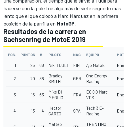
una comparación, el tiempo que le sirvió a Tuuli para
hacerse con la pole fue algo más de siete segundo más
lento que el que colocó a Marc Márquez en la primera
posición de la parrilla en
MotoGP
.
Resultados de la carrera en
Sachsenring de MotoE 2019
POS.
PUNTOS
#
PILOTO
NAC.
EQUIPO
MOTO
1
25
66
Niki TUULI
FIN
Ajo MotoE
Ener
Bradley
One Energy
2
20
38
GBR
Ener
SMITH
Racing
Mike DI
EG 0,0 Marc
3
16
63
FRA
Ener
MEGLIO
VDS
Hector
Tech 3 E-
4
13
4
SPA
Ener
GARZO
Racing
Matteo
TRENTINO