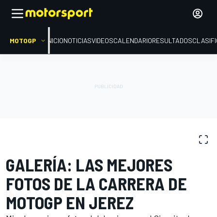
MOTOGP
INICIO
NOTICIAS
VIDEOS
CALENDARIO
RESULTADOS
CLASIF
GALERÍAS DE FOTOS
MotoGP
GP de España
GALERÍA: LAS MEJORES
FOTOS DE LA CARRERA DE
MOTOGP EN JEREZ