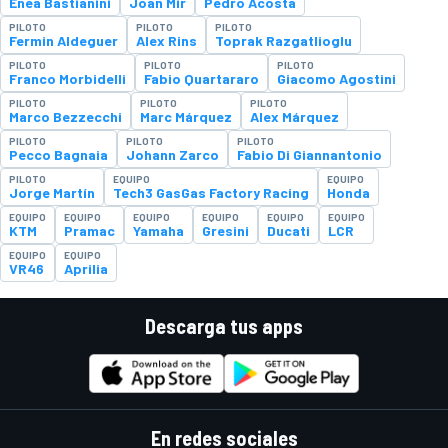
Enea Bastianini
Joan Mir
Pedro Acosta
PILOTO
PILOTO
PILOTO
Fermin Aldeguer
Alex Rins
Toprak Razgatlioglu
PILOTO
PILOTO
PILOTO
Franco Morbidelli
Fabio Quartararo
Giacomo Agostini
PILOTO
PILOTO
PILOTO
Marco Bezzecchi
Marc Márquez
Alex Márquez
PILOTO
PILOTO
PILOTO
Pecco Bagnaia
Johann Zarco
Fabio Di Giannantonio
PILOTO
EQUIPO
EQUIPO
Jorge Martín
Tech3 GasGas Factory Racing
Honda
EQUIPO
EQUIPO
EQUIPO
EQUIPO
EQUIPO
EQUIPO
KTM
Pramac
Yamaha
Gresini
Ducati
LCR
EQUIPO
EQUIPO
VR46
Aprilia
Descarga tus apps
En redes sociales