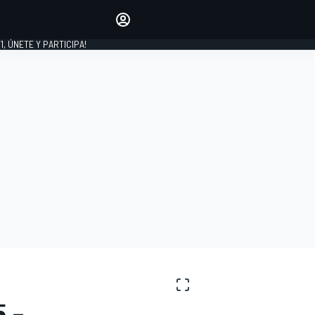
favoritos
Haz que se oiga tu voz
comentando artículos.
1, ÚNETE Y PARTICIPA!
INICIAR SESIÓN
EDICIÓN
LATINOAMÉRICA
 -