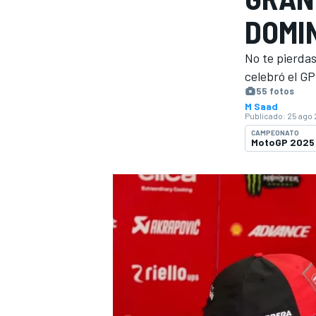
DOMI
INDYCAR
No te pierdas
celebró el G
55 fotos
M Saad
Publicado:
25 ago 
CAMPEONATO
MotoGP 2025
MOTOGP