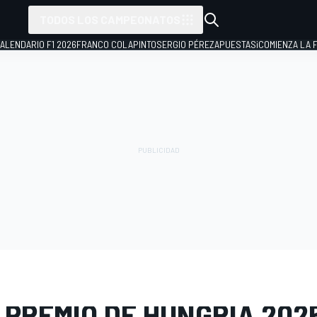
TODOS LOS CAMPEONATOS
ALENDARIO F1 2026
FRANCO COLAPINTO
SERGIO PÉREZ
APUESTAS
¡COMIENZA LA F
E FOTOS
MotoGP
GP de Hungría
PREMIO DE HUNGRÍA 2025