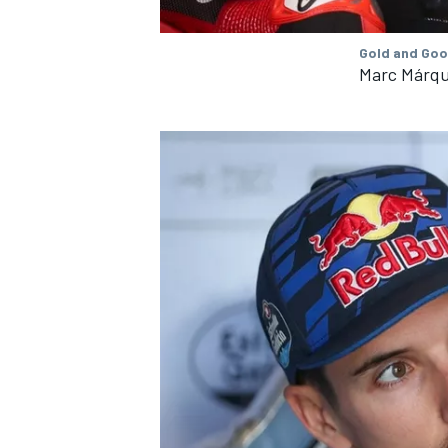
FÓRMULA E
Gold and Goo
Marc Márqu
WRC