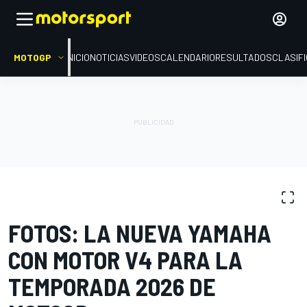
MOTOGP
INICIO
NOTICIAS
VIDEOS
CALENDARIO
RESULTADOS
CLASIF
GALERÍAS DE FOTOS
MotoGP
FOTOS: LA NUEVA YAMAHA
CON MOTOR V4 PARA LA
TEMPORADA 2026 DE