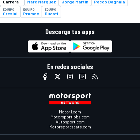
Carrera
Marc Márquez
Jorge Martín
Pecco Bagnaia
EQUIPO
EQUIPO
EQUIPO
Gresini
Pramac
Ducati
Descarga tus apps
En redes sociales
Motor1.com
Motorsportjobs.com
Autosport.com
Motorsportstats.com