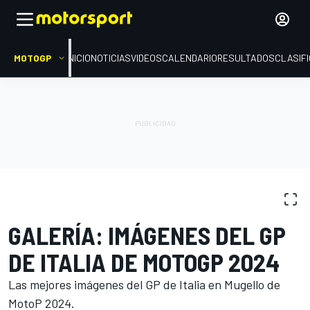
MOTOGP
INICIO
NOTICIAS
VIDEOS
CALENDARIO
RESULTADOS
CLASIF
GALERÍAS DE FOTOS
MotoGP
GP de Italia
GALERÍA: IMÁGENES DEL GP
DE ITALIA DE MOTOGP 2024
Las mejores imágenes del GP de Italia en Mugello de
MotoP 2024.