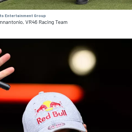
ts Entertainment Group
iannantonio, VR46 Racing Team