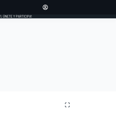
favoritos
Haz que se oiga tu voz
comentando artículos.
1, ÚNETE Y PARTICIPA!
INICIAR SESIÓN
EDICIÓN
LATINOAMÉRICA