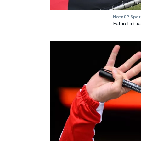
FÓRMULA E
MotoGP Spor
Fabio Di G
WRC