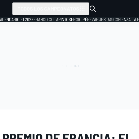
TODOS LOS CAMPEONATOS
ALENDARIO F1 2026
FRANCO COLAPINTO
SERGIO PÉREZ
APUESTAS
¡COMIENZA LA F
E FOTOS
MotoGP
GP de Francia
 PREMIO DE FRANCIA: EL