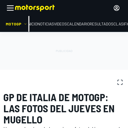
MOTOGP
INICIO
NOTICIAS
VIDEOS
CALENDARIO
RESULTADOS
CLASIF
GALERÍAS DE FOTOS
MotoGP
GP de Italia
GP DE ITALIA DE MOTOGP:
LAS FOTOS DEL JUEVES EN
MUGELLO