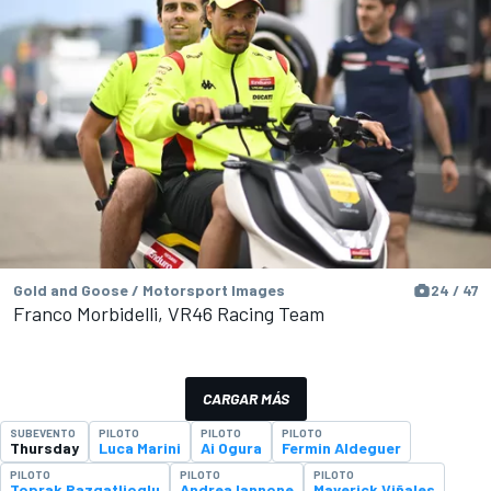
Gold and Goose / Motorsport Images
24 / 47
Franco Morbidelli, VR46 Racing Team
CARGAR MÁS
SUBEVENTO
PILOTO
PILOTO
PILOTO
Thursday
Luca Marini
Ai Ogura
Fermin Aldeguer
PILOTO
PILOTO
PILOTO
Toprak Razgatlioglu
Andrea Iannone
Maverick Viñales