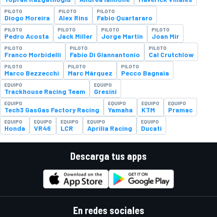
PILOTO
PILOTO
PILOTO
Diogo Moreira
Alex Rins
Fabio Quartararo
PILOTO
PILOTO
PILOTO
PILOTO
Pedro Acosta
Jack Miller
Jorge Martín
Joan Mir
PILOTO
PILOTO
PILOTO
Franco Morbidelli
Fabio Di Giannantonio
Cal Crutchlow
PILOTO
PILOTO
PILOTO
Marco Bezzecchi
Marc Márquez
Pecco Bagnaia
EQUIPO
EQUIPO
Trackhouse Racing Team
Gresini
EQUIPO
EQUIPO
EQUIPO
EQUIPO
Tech3 GasGas Factory Racing
Yamaha
KTM
Pramac
EQUIPO
EQUIPO
EQUIPO
EQUIPO
EQUIPO
Honda
VR46
LCR
Aprilia Racing
Ducati
Descarga tus apps
En redes sociales