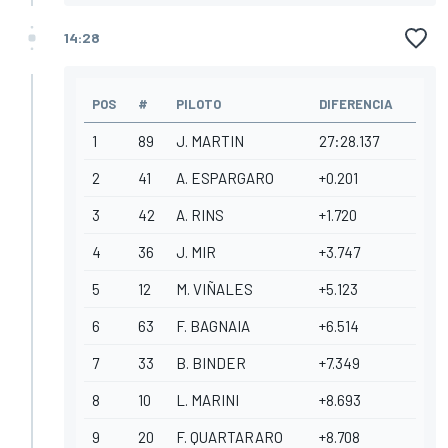
14:28
POS
#
PILOTO
DIFERENCIA
1
89
J. MARTIN
27:28.137
2
41
A. ESPARGARO
+0.201
3
42
A. RINS
+1.720
4
36
J. MIR
+3.747
5
12
M. VIÑALES
+5.123
6
63
F. BAGNAIA
+6.514
7
33
B. BINDER
+7.349
8
10
L. MARINI
+8.693
9
20
F. QUARTARARO
+8.708