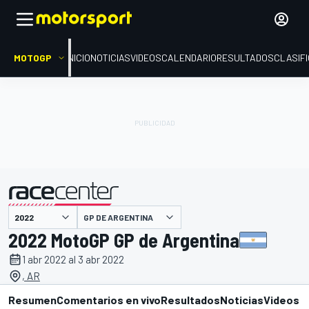
MOTOGP
INICIO
NOTICIAS
VIDEOS
CALENDARIO
RESULTADOS
CLASIF
presentado por
GP DE ARGENTINA
2022 MotoGP GP de Argentina
1 abr 2022 al 3 abr 2022
, AR
Resumen
Comentarios en vivo
Resultados
Noticias
Videos