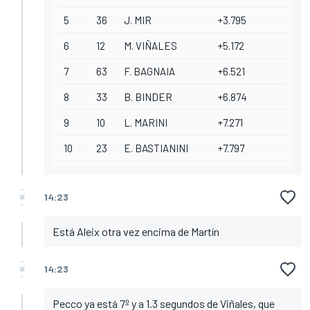
5
36
J. MIR
+3.795
6
12
M. VIÑALES
+5.172
7
63
F. BAGNAIA
+6.521
8
33
B. BINDER
+6.874
9
10
L. MARINI
+7.271
10
23
E. BASTIANINI
+7.797
14:23
Está Aleix otra vez encima de Martín
14:23
Pecco ya está 7º y a 1.3 segundos de Viñales, que