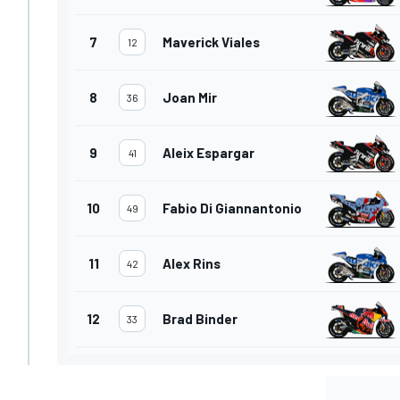
7
Maverick Viales
12
8
Joan Mir
36
9
Aleix Espargar
41
10
Fabio Di Giannantonio
49
11
Alex Rins
42
12
Brad Binder
33