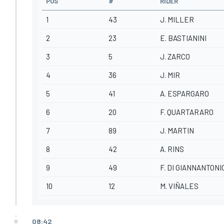
POS
#
RIDER
1
43
J. MILLER
2
23
E. BASTIANINI
3
5
J. ZARCO
4
36
J. MIR
5
41
A. ESPARGARO
6
20
F. QUARTARARO
7
89
J. MARTIN
8
42
A. RINS
9
49
F. DI GIANNANTONI
10
12
M. VIÑALES
08:42