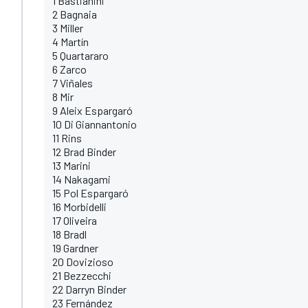
1 Bastianini
2 Bagnaia
3 Miller
4 Martín
5 Quartararo
6 Zarco
7 Viñales
8 Mir
9 Aleix Espargaró
10 Di Giannantonio
11 Rins
12 Brad Binder
13 Marini
14 Nakagami
15 Pol Espargaró
16 Morbidelli
17 Oliveira
18 Bradl
19 Gardner
20 Dovizioso
21 Bezzecchi
22 Darryn Binder
23 Fernández