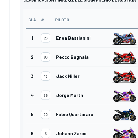
CLA
#
PILOTO
1
Enea Bastianini
23
2
Pecco Bagnaia
63
3
Jack Miller
43
4
Jorge Martn
89
5
Fabio Quartararo
20
6
Johann Zarco
5