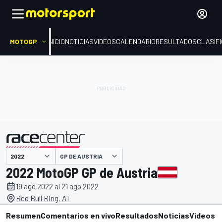
MOTOGP
INICIO
NOTICIAS
VIDEOS
CALENDARIO
RESULTADOS
CLASIF
presentado por
GP DE AUSTRIA
2022 MotoGP GP de Austria
19 ago 2022 al 21 ago 2022
Red Bull Ring, AT
Resumen
Comentarios en vivo
Resultados
Noticias
Videos