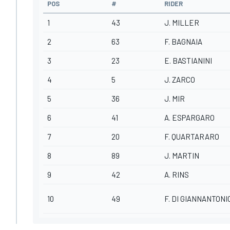
POS
#
RIDER
1
43
J. MILLER
2
63
F. BAGNAIA
3
23
E. BASTIANINI
4
5
J. ZARCO
5
36
J. MIR
6
41
A. ESPARGARO
7
20
F. QUARTARARO
8
89
J. MARTIN
9
42
A. RINS
10
49
F. DI GIANNANTONI