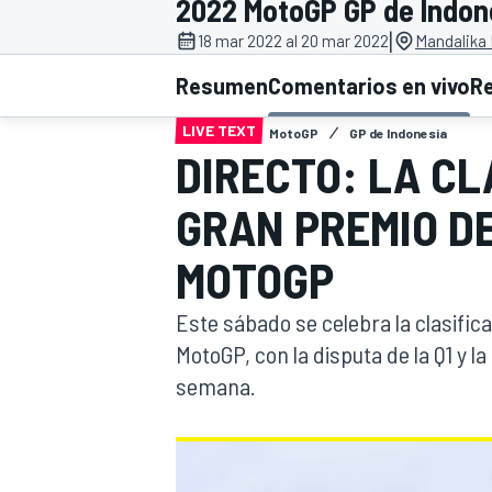
2022 MotoGP GP de Indon
|
INDYCAR
18 mar 2022 al 20 mar 2022
Mandalika I
Resumen
Comentarios en vivo
R
LIVE TEXT
MotoGP
GP de Indonesia
DIRECTO: LA CL
GRAN PREMIO DE
MOTOGP
Este sábado se celebra la clasific
MotoGP, con la disputa de la Q1 y l
MOTOGP
semana.