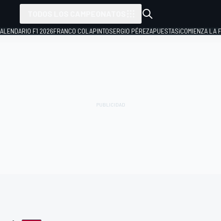
TODOS LOS CAMPEONATOS
ALENDARIO F1 2026
FRANCO COLAPINTO
SERGIO PÉREZ
APUESTAS
¡COMIENZA LA F