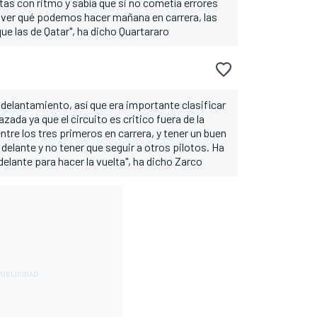
as con ritmo y sabía que si no cometía errores
A ver qué podemos hacer mañana en carrera, las
e las de Qatar", ha dicho Quartararo
lantamiento, así que era importante clasificar
azada ya que el circuito es critico fuera de la
tre los tres primeros en carrera, y tener un buen
 delante y no tener que seguir a otros pilotos. Ha
delante para hacer la vuelta", ha dicho Zarco