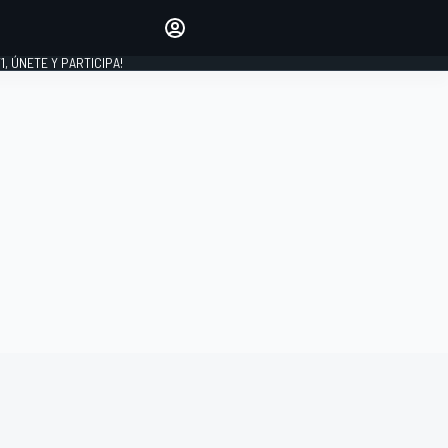
favoritos
Haz que se oiga tu voz
comentando artículos.
1, ÚNETE Y PARTICIPA!
INICIAR SESIÓN
EDICIÓN
LATINOAMÉRICA