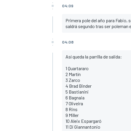
04:09
Primera pole del año para Fabio, s
saldrá segundo tras ser poleman 
04:08
Así queda la parrilla de salida:
1 Quartararo
2 Martín
3 Zarco
4 Brad Binder
5 Bastianini
6 Bagnaia
7 Oliveira
8 Rins
9 Miller
10 Aleix Espargaró
11 Di Giannantonio