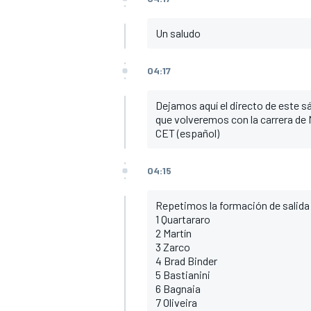
FÓRMULA E
Un saludo
04:17
Dejamos aquí el directo de este
que volveremos con la carrera de 
CET (español)
04:15
Repetimos la formación de salida
1 Quartararo
WRC
2 Martín
3 Zarco
4 Brad Binder
5 Bastianini
6 Bagnaia
7 Oliveira