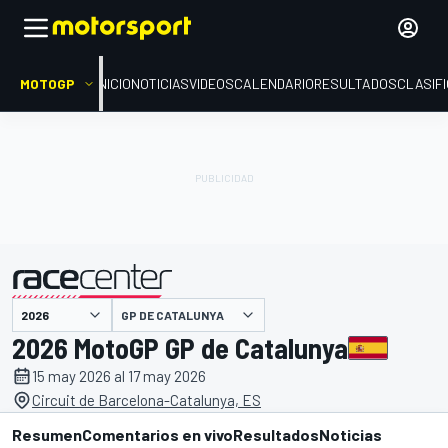
MOTOGP
INICIO
NOTICIAS
VIDEOS
CALENDARIO
RESULTADOS
CLASIF
presentado por
GP DE CATALUNYA
2026 MotoGP GP de Catalunya
15 may 2026 al 17 may 2026
Circuit de Barcelona-Catalunya, ES
Resumen
Comentarios en vivo
Resultados
Noticias