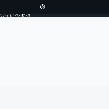
favoritos
Haz que se oiga tu voz
comentando artículos.
1, ÚNETE Y PARTICIPA!
INICIAR SESIÓN
EDICIÓN
LATINOAMÉRICA