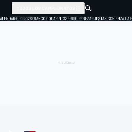
TODOS LOS CAMPEONATOS
ALENDARIO F1 2026
FRANCO COLAPINTO
SERGIO PÉREZ
APUESTAS
¡COMIENZA LA F