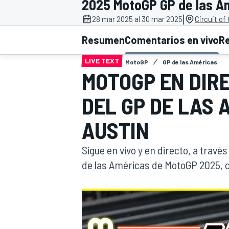
2025 MotoGP GP de las A
|
INDYCAR
28 mar 2025 al 30 mar 2025
Circuit of
Resumen
Comentarios en vivo
R
LIVE TEXT
MotoGP
GP de las Américas
MOTOGP EN DIR
DEL GP DE LAS 
AUSTIN
Sigue en vivo y en directo, a través
de las Américas de MotoGP 2025, c
MOTOGP