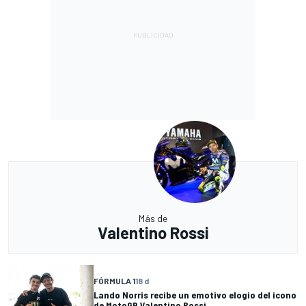
Más de
Valentino Rossi
FÓRMULA 1
18 d
Lando Norris recibe un emotivo elogio del icono
de MotoGP Valentino Rossi